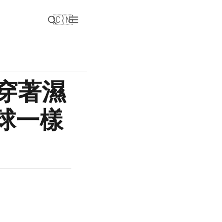
🇨🇳
彌穿著濕
球一樣