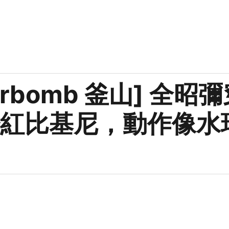
erbomb 釜山] 全昭
紅比基尼，動作像水