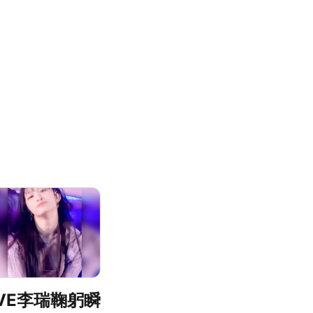
IVE李瑞鞠躬瞬