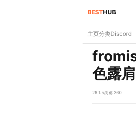
BEST
HUB
主页
分类
Discord
fro
色露肩
26.1.5
浏览 260