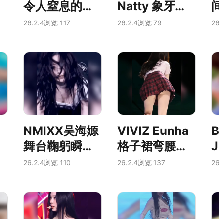
令人窒息的露
Natty 象牙白
肩装和领口风
露肩礼服 爆乳
26.2.4
浏览 117
26.2.4
浏览 79
26
光
深沟 领口风光
无限
NMIXX吴海嫄
VIVIZ Eunha
B
舞台鞠躬瞬
格子裙弯腰瞬
间，领口风光
间 传说级后摄
26.2.4
浏览 110
26.2.4
浏览 137
26
乍泄，南半球
福利 裙底风光
若隐若现