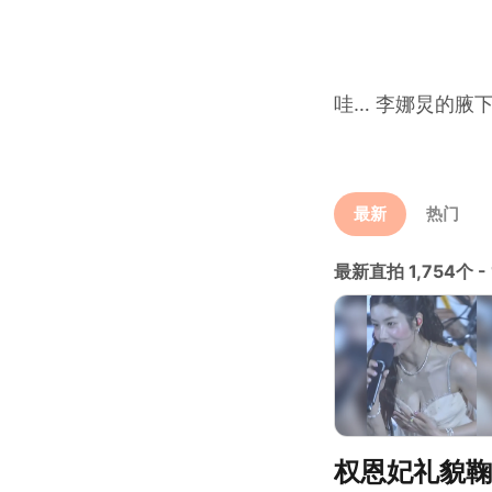
哇… 李娜炅的腋下
最新
热门
最新直拍 1,754个 - 
权恩妃礼貌鞠