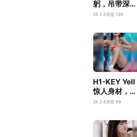
躬，吊带深沟
的领口风光尽
26.2.4
浏览 139
显反差魅力
H1-KEY Yell
惊人身材，舞
台上震撼的爆
26.2.4
浏览 99
乳律动引发热
议