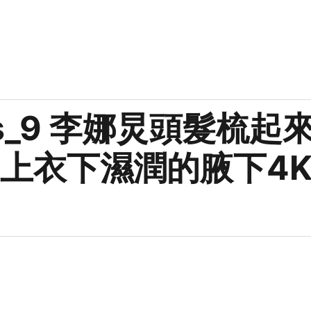
mis_9 李娜炅頭髮梳起
上衣下濕潤的腋下4