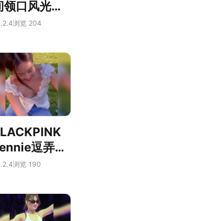
间领口风光乍
泄，惊人肉感
.2.4
浏览 204
引爆热议
LACKPINK
Jennie逗弄爱
犬时意外走
.2.4
浏览 190
光，领口风光
尽收眼底