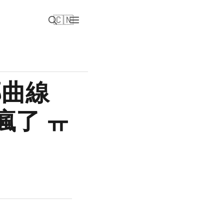
🇨🇳
部曲線
瘋了 ㅠ