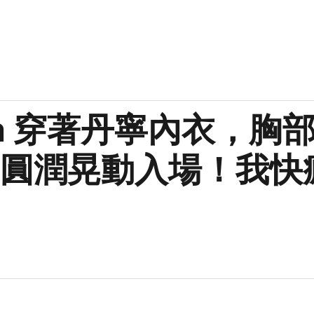
ina 穿著丹寧內衣，胸
圓潤晃動入場！我快