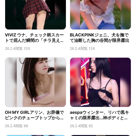
VIVIZ ウナ、チェック柄スカー
BLACKPINKジェニ、犬を撫で
トで屈んだ瞬間の「チラ見え」
て油断した胸の谷間が限界露出
が伝説的なバックカメラ映像
26.2.4
閲覧 105
26.2.4
閲覧 124
OH MY GIRLアリン、お辞儀で
aespaウィンター、リハで黒キ
ピンクのチューブトップからこ
ャミの限界露出…神ボディと脇
ぼれそうな神ボディ…限界露出
のチラ見えが話題
26.2.4
閲覧 69
26.2.4
閲覧 92
の胸の谷間