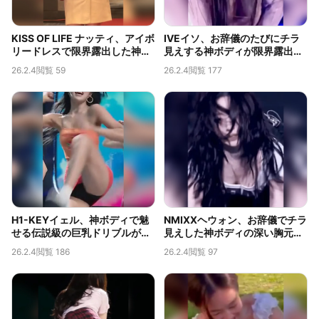
KISS OF LIFE ナッティ、アイボ
IVEイソ、お辞儀のたびにチラ
リードレスで限界露出した神ボ
見えする神ボディが限界露出す
ディと深い胸の谷間
ぎると話題
26.2.4
閲覧 59
26.2.4
閲覧 177
H1-KEYイェル、神ボディで魅
NMIXXヘウォン、お辞儀でチラ
せる伝説級の巨乳ドリブルが話
見えした神ボディの深い胸元が
題
限界露出
26.2.4
閲覧 186
26.2.4
閲覧 97