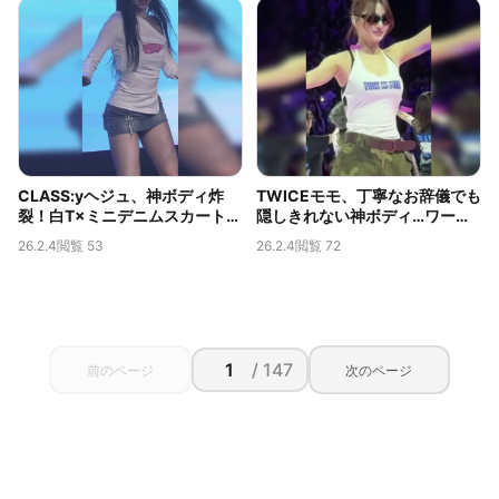
CLASS:yヘジュ、神ボディ炸
TWICEモモ、丁寧なお辞儀でも
裂！白T×ミニデニムスカートか
隠しきれない神ボディ…ワール
ら覗くムチムチの太ももが伝説
ドツアーで捉えられた限界露出
26.2.4
閲覧 53
26.2.4
閲覧 72
級
の胸の谷間
/ 147
前のページ
次のページ