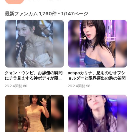
最新ファンカム 1,760件 - 1/147ページ
クォン・ウンビ、お辞儀の瞬間
aespaカリナ、息をのむオフシ
にチラ見えする神ボディが限界
ョルダーと限界露出の胸の谷間
露出だと話題に
26.2.4
閲覧 80
26.2.4
閲覧 98