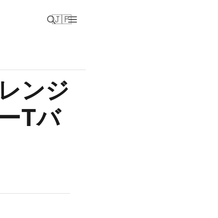
🇯🇵
レンジ
ーTバ