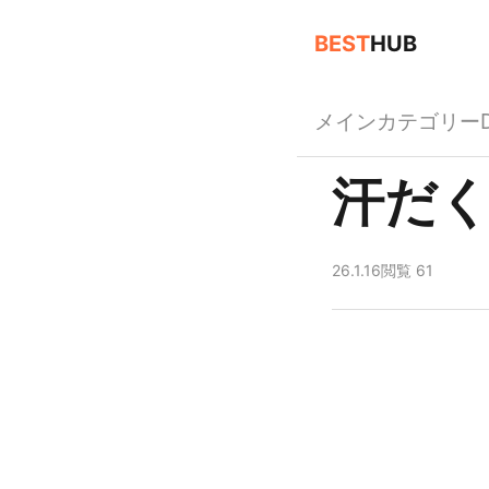
BEST
HUB
メイン
カテゴリー
汗だく
26.1.16
閲覧 61