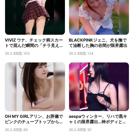
VIVIZ ウナ、チェック柄スカー
BLACKPINKジェニ、犬を撫で
トで屈んだ瞬間の「チラ見え」
て油断した胸の谷間が限界露出
が伝説的なバックカメラ映像
26.2.4
閲覧 105
26.2.4
閲覧 124
OH MY GIRLアリン、お辞儀で
aespaウィンター、リハで黒キ
ピンクのチューブトップからこ
ャミの限界露出…神ボディと脇
ぼれそうな神ボディ…限界露出
のチラ見えが話題
26.2.4
閲覧 69
26.2.4
閲覧 92
の胸の谷間