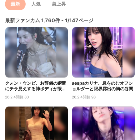
最新
人気
急上昇
最新ファンカム 1,760件 - 1/147ページ
クォン・ウンビ、お辞儀の瞬間
aespaカリナ、息をのむオフシ
にチラ見えする神ボディが限界
ョルダーと限界露出の胸の谷間
露出だと話題に
26.2.4
閲覧 80
26.2.4
閲覧 98