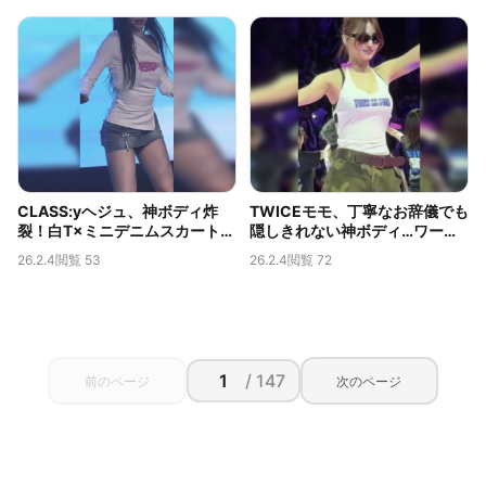
CLASS:yヘジュ、神ボディ炸
TWICEモモ、丁寧なお辞儀でも
裂！白T×ミニデニムスカートか
隠しきれない神ボディ…ワール
ら覗くムチムチの太ももが伝説
ドツアーで捉えられた限界露出
26.2.4
閲覧 53
26.2.4
閲覧 72
級
の胸の谷間
/ 147
前のページ
次のページ