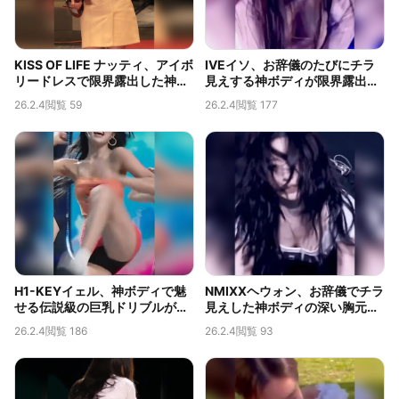
KISS OF LIFE ナッティ、アイボ
IVEイソ、お辞儀のたびにチラ
リードレスで限界露出した神ボ
見えする神ボディが限界露出す
ディと深い胸の谷間
ぎると話題
26.2.4
閲覧 59
26.2.4
閲覧 177
H1-KEYイェル、神ボディで魅
NMIXXヘウォン、お辞儀でチラ
せる伝説級の巨乳ドリブルが話
見えした神ボディの深い胸元が
題
限界露出
26.2.4
閲覧 186
26.2.4
閲覧 93