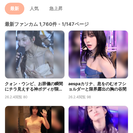
最新
人気
急上昇
最新ファンカム 1,760件 - 1/147ページ
クォン・ウンビ、お辞儀の瞬間
aespaカリナ、息をのむオフシ
にチラ見えする神ボディが限界
ョルダーと限界露出の胸の谷間
露出だと話題に
26.2.4
閲覧 80
26.2.4
閲覧 98