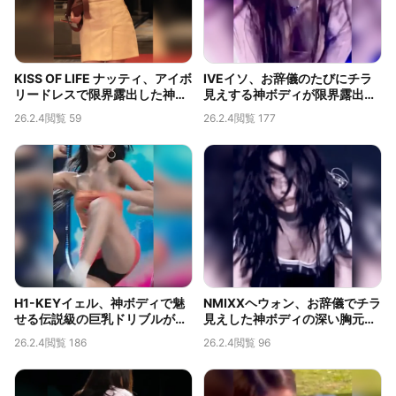
KISS OF LIFE ナッティ、アイボ
IVEイソ、お辞儀のたびにチラ
リードレスで限界露出した神ボ
見えする神ボディが限界露出す
ディと深い胸の谷間
ぎると話題
26.2.4
閲覧 59
26.2.4
閲覧 177
H1-KEYイェル、神ボディで魅
NMIXXヘウォン、お辞儀でチラ
せる伝説級の巨乳ドリブルが話
見えした神ボディの深い胸元が
題
限界露出
26.2.4
閲覧 186
26.2.4
閲覧 96