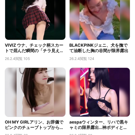
VIVIZ ウナ、チェック柄スカー
BLACKPINKジェニ、犬を撫で
トで屈んだ瞬間の「チラ見え」
て油断した胸の谷間が限界露出
が伝説的なバックカメラ映像
26.2.4
閲覧 105
26.2.4
閲覧 124
OH MY GIRLアリン、お辞儀で
aespaウィンター、リハで黒キ
ピンクのチューブトップからこ
ャミの限界露出…神ボディと脇
ぼれそうな神ボディ…限界露出
のチラ見えが話題