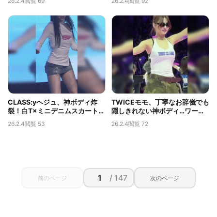
26.2.4
閲覧 69
26.2.4
閲覧 92
の胸の谷間
CLASS:yヘジュ、神ボディ炸
TWICEモモ、丁寧なお辞儀でも
裂！白T×ミニデニムスカートか
隠しきれない神ボディ…ワール
ら覗くムチムチの太ももが伝説
ドツアーで捉えられた限界露出
26.2.4
閲覧 53
26.2.4
閲覧 72
級
の胸の谷間
/ 147
前のページ
次のページ