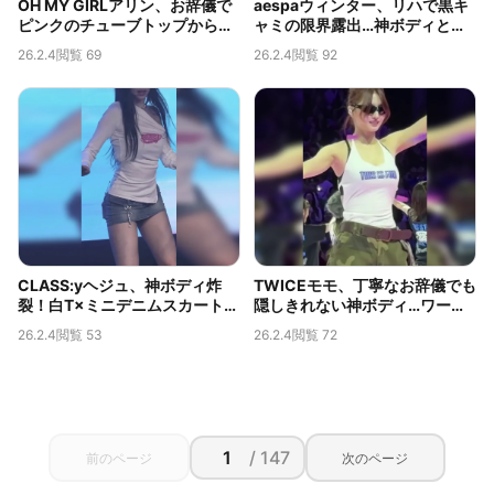
OH MY GIRLアリン、お辞儀で
aespaウィンター、リハで黒キ
ピンクのチューブトップからこ
ャミの限界露出…神ボディと脇
ぼれそうな神ボディ…限界露出
のチラ見えが話題
26.2.4
閲覧 69
26.2.4
閲覧 92
の胸の谷間
CLASS:yヘジュ、神ボディ炸
TWICEモモ、丁寧なお辞儀でも
裂！白T×ミニデニムスカートか
隠しきれない神ボディ…ワール
ら覗くムチムチの太ももが伝説
ドツアーで捉えられた限界露出
26.2.4
閲覧 53
26.2.4
閲覧 72
級
の胸の谷間
/ 147
前のページ
次のページ