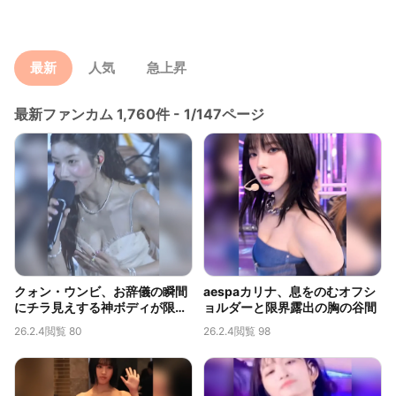
最新
人気
急上昇
最新ファンカム 1,760件 - 1/147ページ
クォン・ウンビ、お辞儀の瞬間
aespaカリナ、息をのむオフシ
にチラ見えする神ボディが限界
ョルダーと限界露出の胸の谷間
露出だと話題に
26.2.4
閲覧 80
26.2.4
閲覧 98