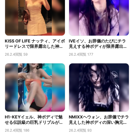
KISS OF LIFE ナッティ、アイボ
IVEイソ、お辞儀のたびにチラ
リードレスで限界露出した神ボ
見えする神ボディが限界露出す
ディと深い胸の谷間
ぎると話題
26.2.4
閲覧 59
26.2.4
閲覧 177
H1-KEYイェル、神ボディで魅
NMIXXヘウォン、お辞儀でチラ
せる伝説級の巨乳ドリブルが話
見えした神ボディの深い胸元が
題
限界露出
26.2.4
閲覧 186
26.2.4
閲覧 93