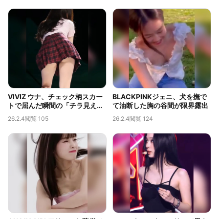
VIVIZ ウナ、チェック柄スカー
BLACKPINKジェニ、犬を撫で
トで屈んだ瞬間の「チラ見え」
て油断した胸の谷間が限界露出
が伝説的なバックカメラ映像
26.2.4
閲覧 105
26.2.4
閲覧 124