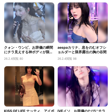
クォン・ウンビ、お辞儀の瞬間
aespaカリナ、息をのむオフシ
にチラ見えする神ボディが限界
ョルダーと限界露出の胸の谷間
露出だと話題に
26.2.4
閲覧 80
26.2.4
閲覧 98
KISS OF LIFE ナッティ、アイボ
IVEイソ、お辞儀のたびにチラ