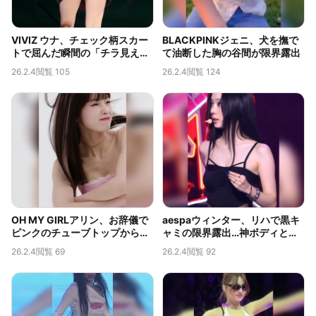
VIVIZ ウナ、チェック柄スカー
BLACKPINKジェニ、犬を撫で
トで屈んだ瞬間の「チラ見え」
て油断した胸の谷間が限界露出
が伝説的なバックカメラ映像
26.2.4
閲覧 105
26.2.4
閲覧 124
OH MY GIRLアリン、お辞儀で
aespaウィンター、リハで黒キ
ピンクのチューブトップからこ
ャミの限界露出…神ボディと脇
ぼれそうな神ボディ…限界露出
のチラ見えが話題
26.2.4
閲覧 69
26.2.4
閲覧 92
の胸の谷間