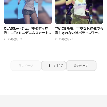
CLASS:yヘジュ、神ボディ炸
TWICEモモ、丁寧なお辞儀でも
裂！白T×ミニデニムスカートか
隠しきれない神ボディ…ワール
ら覗くムチムチの太ももが伝説
ドツアーで捉えられた限界露出
26.2.4
閲覧 53
26.2.4
閲覧 72
級
の胸の谷間
/ 147
前のページ
次のページ