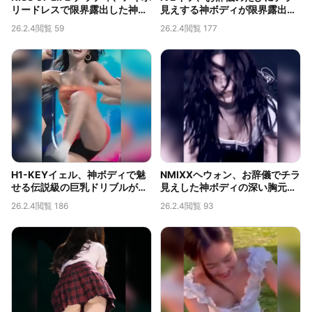
リードレスで限界露出した神ボ
見えする神ボディが限界露出す
ディと深い胸の谷間
ぎると話題
26.2.4
閲覧 59
26.2.4
閲覧 177
H1-KEYイェル、神ボディで魅
NMIXXヘウォン、お辞儀でチラ
せる伝説級の巨乳ドリブルが話
見えした神ボディの深い胸元が
題
限界露出
26.2.4
閲覧 186
26.2.4
閲覧 93