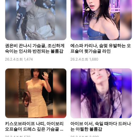
권은비 끈나시 가슴골, 조신하게
에스파 카리나, 숨멎 유발하는 오
숙이는 인사와 반전되는 볼륨감
프숄더 윗가슴골 라인
26.2.4
조회 1,474
26.2.4
조회 1,680
키스오브라이프 나띠, 아이보리
아이브 이서, 숙일 때마다 드러나
오프숄더 드레스 깊은 가슴골 라
는 아찔한 볼륨감
인 직캠