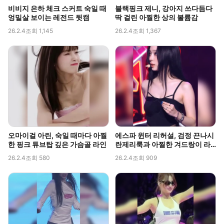
비비지 은하 체크 스커트 숙일 때
블랙핑크 제니, 강아지 쓰다듬다
엉밑살 보이는 레전드 뒷캠
딱 걸린 아찔한 상의 볼륨감
26.2.4
조회 1,145
26.2.4
조회 1,367
오마이걸 아린, 숙일 때마다 아찔
에스파 윈터 리허설, 검정 끈나시
한 핑크 튜브탑 깊은 가슴골 라인
란제리룩과 아찔한 겨드랑이 라
인 포착
26.2.4
조회 580
26.2.4
조회 909