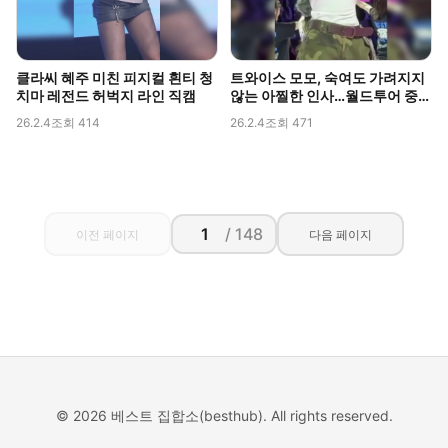
클라씨 혜주 미친 피지컬 흰티 청
트와이스 모모, 숙여도 가려지지
치마 레전드 허벅지 라인 직캠
않는 아찔한 인사…월드투어 중
포착된 볼륨감
26.2.4
조회 414
26.2.4
조회 471
/ 148
이전 페이지
다음 페이지
© 2026 베스트 집합소(besthub). All rights reserved.