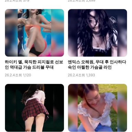
26.2.4
조회 579
26.2.4
조회 2,699
하이키 옐, 묵직한 피지컬로 선보
엔믹스 오해원, 무대 후 인사하다
인 역대급 가슴 드리블 무대
숙인 아찔한 가슴골 라인
26.2.4
조회 1,120
26.2.4
조회 1,393