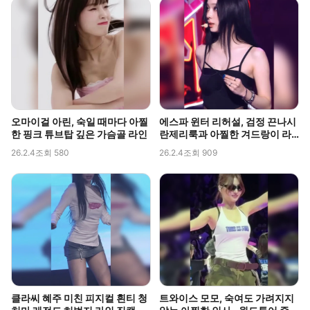
오마이걸 아린, 숙일 때마다 아찔
에스파 윈터 리허설, 검정 끈나시
한 핑크 튜브탑 깊은 가슴골 라인
란제리룩과 아찔한 겨드랑이 라
인 포착
26.2.4
조회 580
26.2.4
조회 909
클라씨 혜주 미친 피지컬 흰티 청
트와이스 모모, 숙여도 가려지지