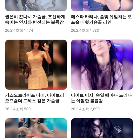
권은비 끈나시 가슴골, 조신하게
에스파 카리나, 숨멎 유발하는 오
숙이는 인사와 반전되는 볼륨감
프숄더 윗가슴골 라인
26.2.4
조회 1,474
26.2.4
조회 1,680
키스오브라이프 나띠, 아이보리
아이브 이서, 숙일 때마다 드러나
오프숄더 드레스 깊은 가슴골 라
는 아찔한 볼륨감
인 직캠
26.2.4
조회 580
26.2.4
조회 2,699