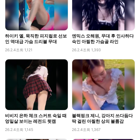
하이키 옐, 묵직한 피지컬로 선보
엔믹스 오해원, 무대 후 인사하다
인 역대급 가슴 드리블 무대
숙인 아찔한 가슴골 라인
26.2.4
조회 1,121
26.2.4
조회 1,393
비비지 은하 체크 스커트 숙일 때
블랙핑크 제니, 강아지 쓰다듬다
엉밑살 보이는 레전드 뒷캠
딱 걸린 아찔한 상의 볼륨감
26.2.4
조회 1,145
26.2.4
조회 1,367