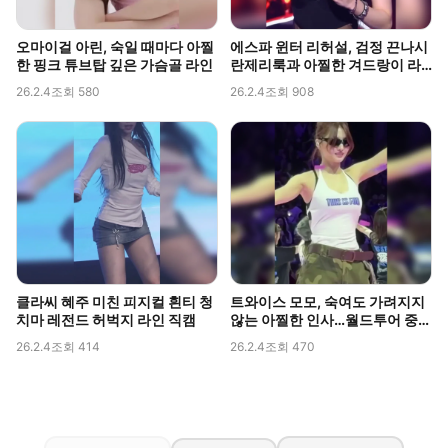
오마이걸 아린, 숙일 때마다 아찔
에스파 윈터 리허설, 검정 끈나시
한 핑크 튜브탑 깊은 가슴골 라인
란제리룩과 아찔한 겨드랑이 라
인 포착
26.2.4
조회 580
26.2.4
조회 908
클라씨 혜주 미친 피지컬 흰티 청
트와이스 모모, 숙여도 가려지지
치마 레전드 허벅지 라인 직캠
않는 아찔한 인사…월드투어 중
포착된 볼륨감
26.2.4
조회 414
26.2.4
조회 470