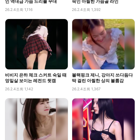
인 역대급 가슴 드리블 무대
숙인 아찔한 가슴골 라인
26.2.4
조회 1,116
26.2.4
조회 1,392
비비지 은하 체크 스커트 숙일 때
블랙핑크 제니, 강아지 쓰다듬다
엉밑살 보이는 레전드 뒷캠
딱 걸린 아찔한 상의 볼륨감
26.2.4
조회 1,142
26.2.4
조회 1,367