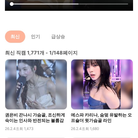
최신
인기
급상승
최신 직캠 1,771개 - 1/148페이지
권은비 끈나시 가슴골, 조신하게
에스파 카리나, 숨멎 유발하는 오
숙이는 인사와 반전되는 볼륨감
프숄더 윗가슴골 라인
26.2.4
조회 1,473
26.2.4
조회 1,680