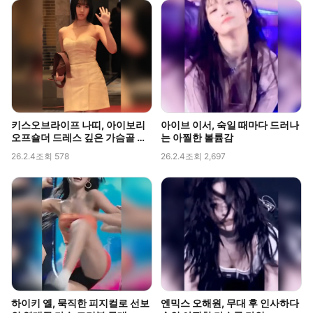
키스오브라이프 나띠, 아이보리
아이브 이서, 숙일 때마다 드러나
오프숄더 드레스 깊은 가슴골 라
는 아찔한 볼륨감
인 직캠
26.2.4
조회 578
26.2.4
조회 2,697
하이키 옐, 묵직한 피지컬로 선보
엔믹스 오해원, 무대 후 인사하다