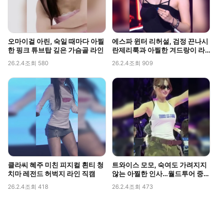
오마이걸 아린, 숙일 때마다 아찔
에스파 윈터 리허설, 검정 끈나시
한 핑크 튜브탑 깊은 가슴골 라인
란제리룩과 아찔한 겨드랑이 라
인 포착
26.2.4
조회 580
26.2.4
조회 909
클라씨 혜주 미친 피지컬 흰티 청
트와이스 모모, 숙여도 가려지지
치마 레전드 허벅지 라인 직캠
않는 아찔한 인사…월드투어 중
포착된 볼륨감
26.2.4
조회 418
26.2.4
조회 473