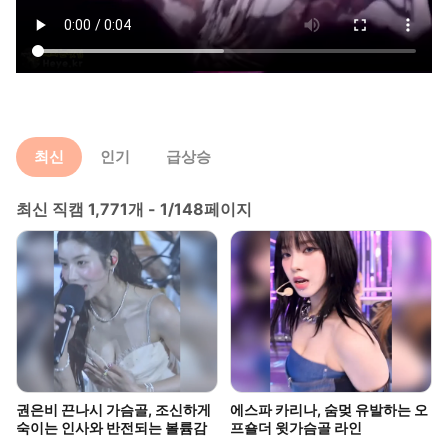
최신
인기
급상승
최신 직캠 1,771개 - 1/148페이지
권은비 끈나시 가슴골, 조신하게
에스파 카리나, 숨멎 유발하는 오
숙이는 인사와 반전되는 볼륨감
프숄더 윗가슴골 라인