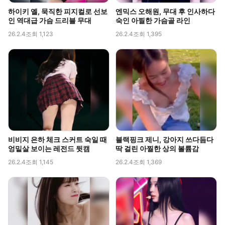
하이키 옐, 묵직한 피지컬로 선보
엔믹스 오해원, 무대 후 인사하다
인 역대급 가슴 드리블 무대
숙인 아찔한 가슴골 라인
26.2.4
조회 1,123
26.2.4
조회 1,395
비비지 은하 체크 스커트 숙일 때
블랙핑크 제니, 강아지 쓰다듬다
엉밑살 보이는 레전드 뒷캠
딱 걸린 아찔한 상의 볼륨감
26.2.4
조회 1,145
26.2.4
조회 1,369