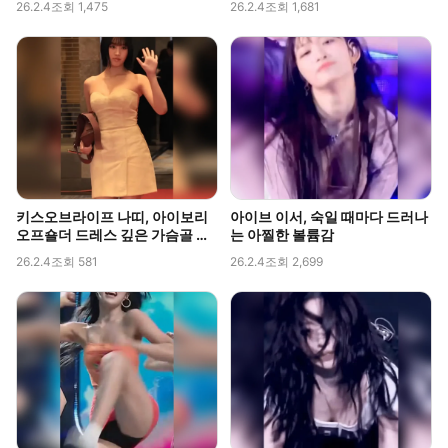
26.2.4
조회 1,475
26.2.4
조회 1,681
키스오브라이프 나띠, 아이보리
아이브 이서, 숙일 때마다 드러나
오프숄더 드레스 깊은 가슴골 라
는 아찔한 볼륨감
인 직캠
26.2.4
조회 581
26.2.4
조회 2,699