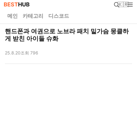
BEST
HUB
🇰🇷
메인
카테고리
디스코드
핸드폰과 여권으로 노브라 패치 밑가슴 뭉클하
게 받친 아이들 슈화
25.8.20
조회 796