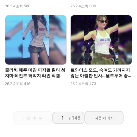
인 포착
26.2.4
조회 580
26.2.4
조회 909
클라씨 혜주 미친 피지컬 흰티 청
트와이스 모모, 숙여도 가려지지
치마 레전드 허벅지 라인 직캠
않는 아찔한 인사…월드투어 중
포착된 볼륨감
26.2.4
조회 416
26.2.4
조회 473
/ 148
이전 페이지
다음 페이지