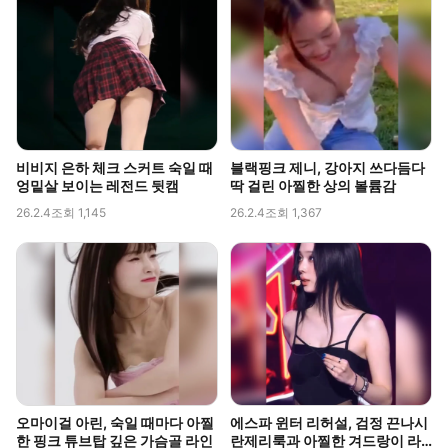
비비지 은하 체크 스커트 숙일 때
블랙핑크 제니, 강아지 쓰다듬다
엉밑살 보이는 레전드 뒷캠
딱 걸린 아찔한 상의 볼륨감
26.2.4
조회 1,145
26.2.4
조회 1,367
오마이걸 아린, 숙일 때마다 아찔
에스파 윈터 리허설, 검정 끈나시
한 핑크 튜브탑 깊은 가슴골 라인
란제리룩과 아찔한 겨드랑이 라