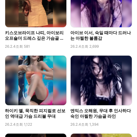
키스오브라이프 나띠, 아이보리
아이브 이서, 숙일 때마다 드러나
오프숄더 드레스 깊은 가슴골 라
는 아찔한 볼륨감
인 직캠
26.2.4
조회 581
26.2.4
조회 2,699
하이키 옐, 묵직한 피지컬로 선보
엔믹스 오해원, 무대 후 인사하다
인 역대급 가슴 드리블 무대
숙인 아찔한 가슴골 라인
26.2.4
조회 1,122
26.2.4
조회 1,394