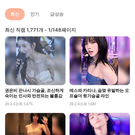
최신
인기
급상승
최신 직캠 1,771개 - 1/148페이지
권은비 끈나시 가슴골, 조신하게
에스파 카리나, 숨멎 유발하는 오
숙이는 인사와 반전되는 볼륨감
프숄더 윗가슴골 라인
26.2.4
조회 1,475
26.2.4
조회 1,681