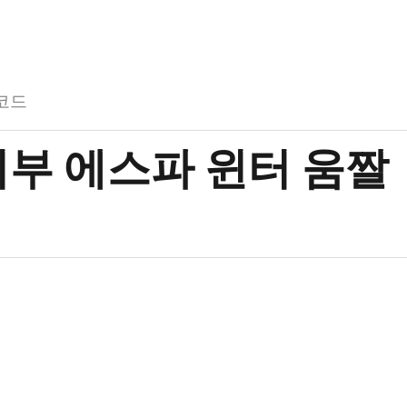
코드
피부 에스파 윈터 움짤