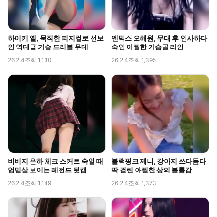
하이키 옐, 묵직한 피지컬로 선보
엔믹스 오해원, 무대 후 인사하다
인 역대급 가슴 드리블 무대
숙인 아찔한 가슴골 라인
26.2.4
조회 1,130
26.2.4
조회 1,395
비비지 은하 체크 스커트 숙일 때
블랙핑크 제니, 강아지 쓰다듬다
엉밑살 보이는 레전드 뒷캠
딱 걸린 아찔한 상의 볼륨감
26.2.4
조회 1,149
26.2.4
조회 1,373