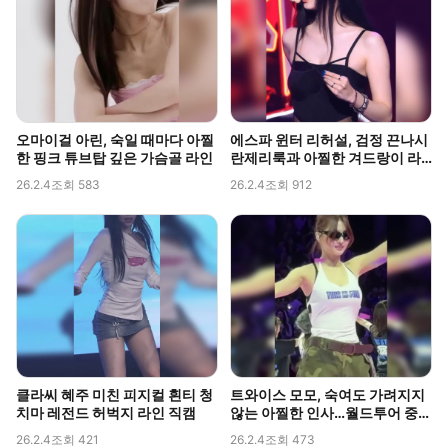
오마이걸 아린, 숙일 때마다 아찔
에스파 윈터 리허설, 검정 끈나시
한 핑크 튜브탑 깊은 가슴골 라인
란제리룩과 아찔한 겨드랑이 라
인 포착
26.2.4
조회 583
26.2.4
조회 912
클라씨 혜주 미친 피지컬 흰티 청
트와이스 모모, 숙여도 가려지지
치마 레전드 허벅지 라인 직캠
않는 아찔한 인사…월드투어 중
포착된 볼륨감
26.2.4
조회 421
26.2.4
조회 473