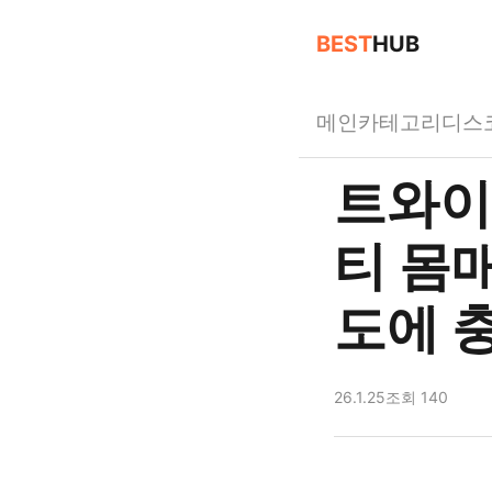
BEST
HUB
메인
카테고리
디스
트와이
티 몸매
도에 
26.1.25
조회 140