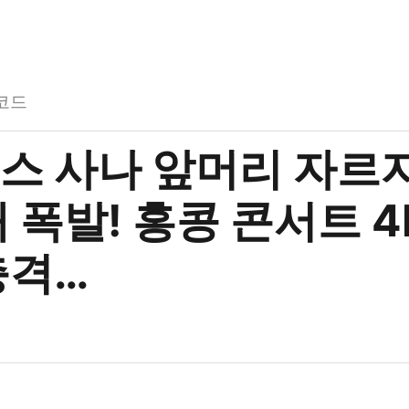
코드
스 사나 앞머리 자르
 폭발! 홍콩 콘서트 4
충격…