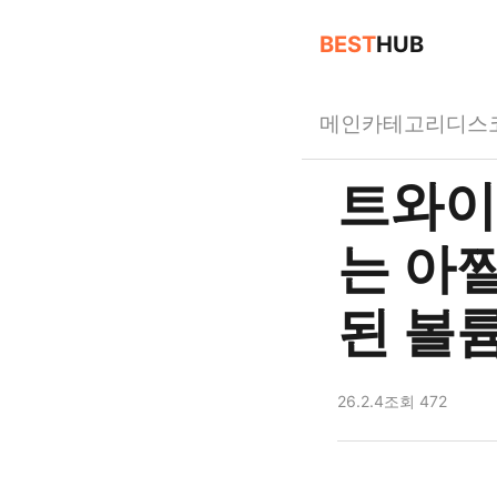
BEST
HUB
메인
카테고리
디스
트와이
는 아
된 볼
26.2.4
조회 472