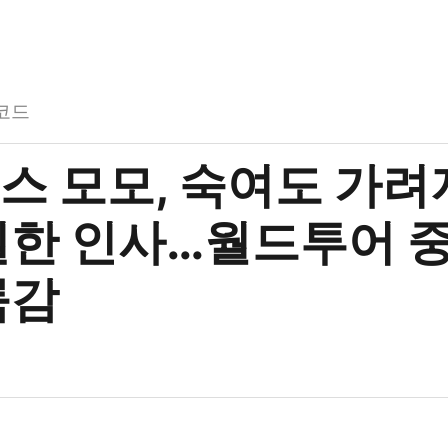
코드
스 모모, 숙여도 가려
찔한 인사…월드투어 중
륨감