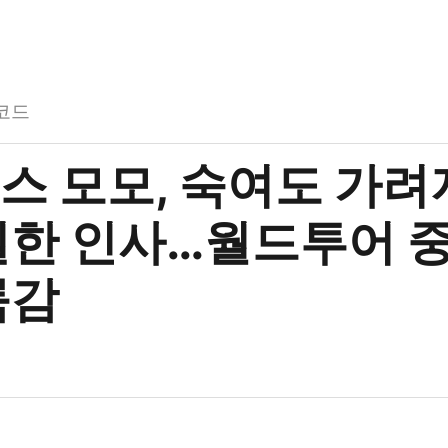
코드
스 모모, 숙여도 가려
찔한 인사…월드투어 중
륨감