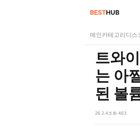
BEST
HUB
메인
카테고리
디스
트와이
는 아
된 볼
26.2.4
조회 463