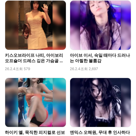
키스오브라이프 나띠, 아이보리
아이브 이서, 숙일 때마다 드러나
오프숄더 드레스 깊은 가슴골 라
는 아찔한 볼륨감
인 직캠
26.2.4
조회 579
26.2.4
조회 2,697
하이키 옐, 묵직한 피지컬로 선보
엔믹스 오해원, 무대 후 인사하다