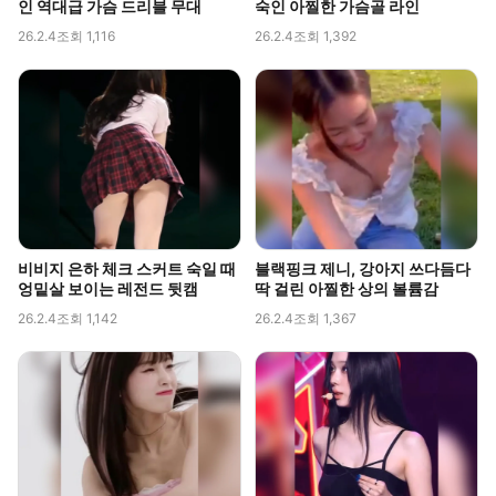
인 역대급 가슴 드리블 무대
숙인 아찔한 가슴골 라인
26.2.4
조회 1,116
26.2.4
조회 1,392
비비지 은하 체크 스커트 숙일 때
블랙핑크 제니, 강아지 쓰다듬다
엉밑살 보이는 레전드 뒷캠
딱 걸린 아찔한 상의 볼륨감
26.2.4
조회 1,142
26.2.4
조회 1,367