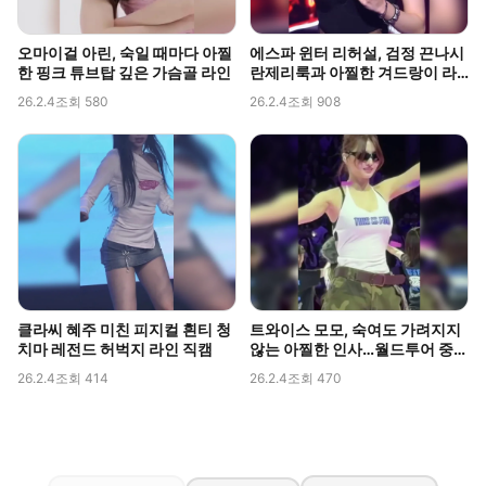
오마이걸 아린, 숙일 때마다 아찔
에스파 윈터 리허설, 검정 끈나시
한 핑크 튜브탑 깊은 가슴골 라인
란제리룩과 아찔한 겨드랑이 라
인 포착
26.2.4
조회 580
26.2.4
조회 908
클라씨 혜주 미친 피지컬 흰티 청
트와이스 모모, 숙여도 가려지지
치마 레전드 허벅지 라인 직캠
않는 아찔한 인사…월드투어 중
포착된 볼륨감
26.2.4
조회 414
26.2.4
조회 470