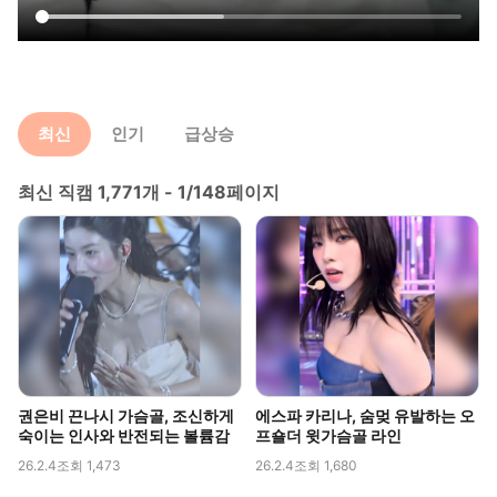
최신
인기
급상승
최신 직캠 1,771개 - 1/148페이지
권은비 끈나시 가슴골, 조신하게
에스파 카리나, 숨멎 유발하는 오
숙이는 인사와 반전되는 볼륨감
프숄더 윗가슴골 라인
26.2.4
조회 1,473
26.2.4
조회 1,680