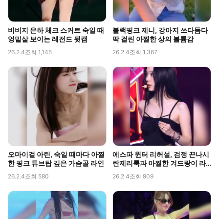
비비지 은하 체크 스커트 숙일 때
블랙핑크 제니, 강아지 쓰다듬다
엉밑살 보이는 레전드 뒷캠
딱 걸린 아찔한 상의 볼륨감
26.2.4
조회 1,145
26.2.4
조회 1,367
오마이걸 아린, 숙일 때마다 아찔
에스파 윈터 리허설, 검정 끈나시
한 핑크 튜브탑 깊은 가슴골 라인
란제리룩과 아찔한 겨드랑이 라
인 포착
26.2.4
조회 580
26.2.4
조회 909