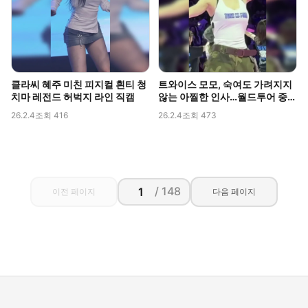
클라씨 혜주 미친 피지컬 흰티 청
트와이스 모모, 숙여도 가려지지
치마 레전드 허벅지 라인 직캠
않는 아찔한 인사…월드투어 중
포착된 볼륨감
26.2.4
조회 416
26.2.4
조회 473
/ 148
이전 페이지
다음 페이지