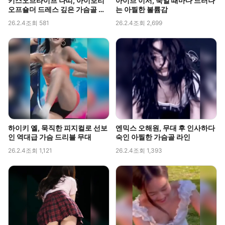
키스오브라이프 나띠, 아이보리
아이브 이서, 숙일 때마다 드러나
오프숄더 드레스 깊은 가슴골 라
는 아찔한 볼륨감
인 직캠
26.2.4
조회 581
26.2.4
조회 2,699
하이키 옐, 묵직한 피지컬로 선보
엔믹스 오해원, 무대 후 인사하다
인 역대급 가슴 드리블 무대
숙인 아찔한 가슴골 라인
26.2.4
조회 1,121
26.2.4
조회 1,393