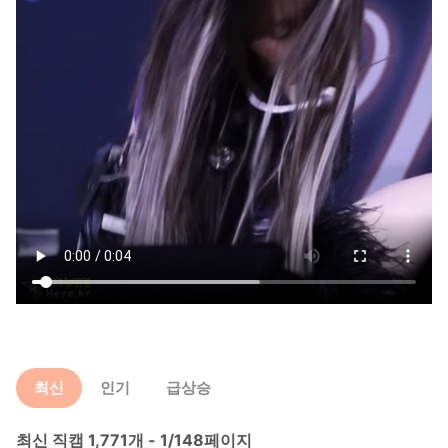
최신
인기
급상승
최신 직캠 1,771개 - 1/148페이지