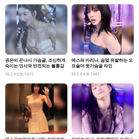
권은비 끈나시 가슴골, 조신하게
에스파 카리나, 숨멎 유발하는 오
숙이는 인사와 반전되는 볼륨감
프숄더 윗가슴골 라인
26.2.4
조회 1,475
26.2.4
조회 1,681