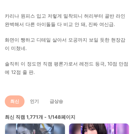
카리나 원피스 입고 저렇게 밀착되니 허리부터 골반 라인
완벽해서 다른 아이돌들 다 비교 안 돼, 진짜 여신급.
화면이 쨍하고 디테일 살아서 모공까지 보일 듯한 현장감
이 미쳤네.
솔직히 이 정도면 직캠 평론가로서 레전드 등극, 10점 만점
에 12점 줄 판.
최신
인기
급상승
최신 직캠 1,771개 - 1/148페이지