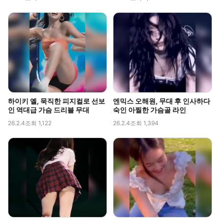
하이키 옐, 묵직한 피지컬로 선보
엔믹스 오해원, 무대 후 인사하다
인 역대급 가슴 드리블 무대
숙인 아찔한 가슴골 라인
26.2.4
조회 1,122
26.2.4
조회 1,394