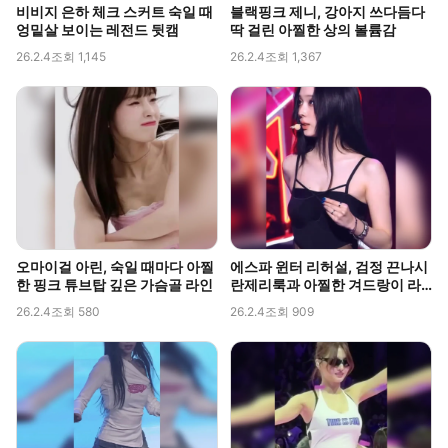
비비지 은하 체크 스커트 숙일 때
블랙핑크 제니, 강아지 쓰다듬다
엉밑살 보이는 레전드 뒷캠
딱 걸린 아찔한 상의 볼륨감
26.2.4
조회 1,145
26.2.4
조회 1,367
오마이걸 아린, 숙일 때마다 아찔
에스파 윈터 리허설, 검정 끈나시
한 핑크 튜브탑 깊은 가슴골 라인
란제리룩과 아찔한 겨드랑이 라
인 포착
26.2.4
조회 580
26.2.4
조회 909