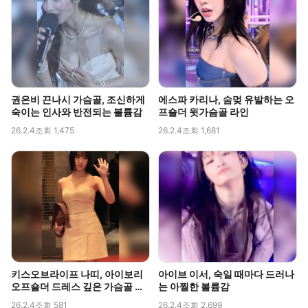
권은비 끈나시 가슴골, 조신하게
에스파 카리나, 숨멎 유발하는 오
숙이는 인사와 반전되는 볼륨감
프숄더 윗가슴골 라인
26.2.4
조회 1,475
26.2.4
조회 1,681
키스오브라이프 나띠, 아이보리
아이브 이서, 숙일 때마다 드러나
오프숄더 드레스 깊은 가슴골 라
는 아찔한 볼륨감
인 직캠
26.2.4
조회 581
26.2.4
조회 2,699