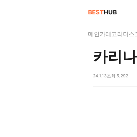
BEST
HUB
메인
카테고리
디스
카리나
24.1.13
조회 5,292