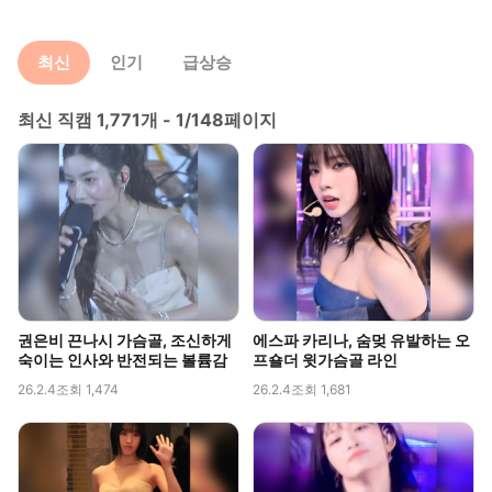
최신
인기
급상승
최신 직캠 1,771개 - 1/148페이지
권은비 끈나시 가슴골, 조신하게
에스파 카리나, 숨멎 유발하는 오
숙이는 인사와 반전되는 볼륨감
프숄더 윗가슴골 라인
26.2.4
조회 1,474
26.2.4
조회 1,681