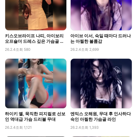
키스오브라이프 나띠, 아이보리
아이브 이서, 숙일 때마다 드러나
오프숄더 드레스 깊은 가슴골 라
는 아찔한 볼륨감
인 직캠
26.2.4
조회 580
26.2.4
조회 2,699
하이키 옐, 묵직한 피지컬로 선보
엔믹스 오해원, 무대 후 인사하다
인 역대급 가슴 드리블 무대
숙인 아찔한 가슴골 라인
26.2.4
조회 1,121
26.2.4
조회 1,393