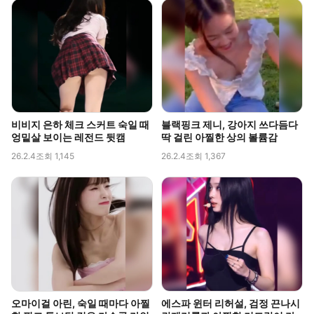
비비지 은하 체크 스커트 숙일 때
블랙핑크 제니, 강아지 쓰다듬다
엉밑살 보이는 레전드 뒷캠
딱 걸린 아찔한 상의 볼륨감
26.2.4
조회 1,145
26.2.4
조회 1,367
오마이걸 아린, 숙일 때마다 아찔
에스파 윈터 리허설, 검정 끈나시