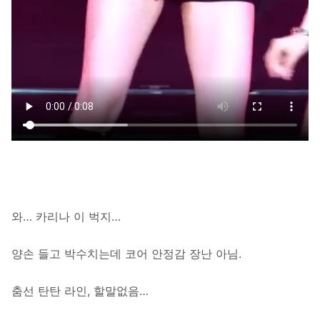
와… 카리나 이 벅지…
양손 들고 박수치는데 코어 안정감 장난 아님.
춤선 탄탄 라인, 할말없음…