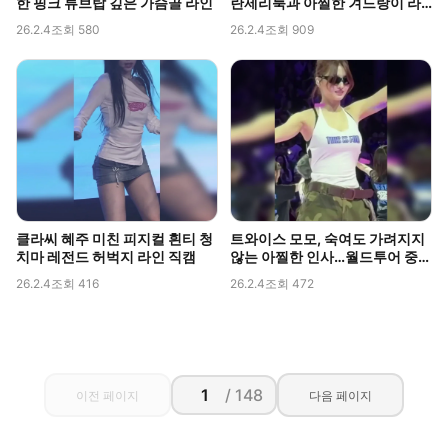
한 핑크 튜브탑 깊은 가슴골 라인
란제리룩과 아찔한 겨드랑이 라
인 포착
26.2.4
조회 580
26.2.4
조회 909
클라씨 혜주 미친 피지컬 흰티 청
트와이스 모모, 숙여도 가려지지
치마 레전드 허벅지 라인 직캠
않는 아찔한 인사…월드투어 중
포착된 볼륨감
26.2.4
조회 416
26.2.4
조회 472
/ 148
이전 페이지
다음 페이지