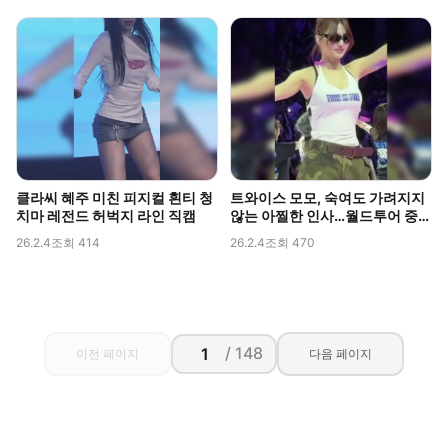
클라씨 혜주 미친 피지컬 흰티 청
트와이스 모모, 숙여도 가려지지
치마 레전드 허벅지 라인 직캠
않는 아찔한 인사…월드투어 중
포착된 볼륨감
26.2.4
조회 414
26.2.4
조회 470
/ 148
이전 페이지
다음 페이지