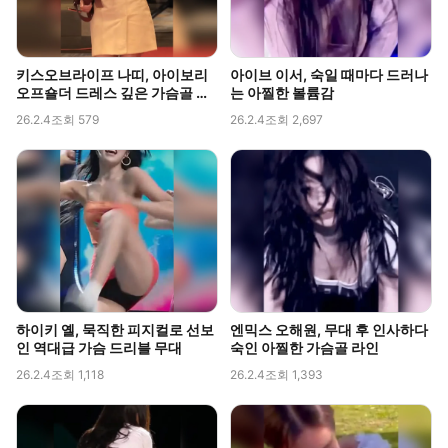
키스오브라이프 나띠, 아이보리
아이브 이서, 숙일 때마다 드러나
오프숄더 드레스 깊은 가슴골 라
는 아찔한 볼륨감
인 직캠
26.2.4
조회 579
26.2.4
조회 2,697
하이키 옐, 묵직한 피지컬로 선보
엔믹스 오해원, 무대 후 인사하다
인 역대급 가슴 드리블 무대
숙인 아찔한 가슴골 라인
26.2.4
조회 1,118
26.2.4
조회 1,393