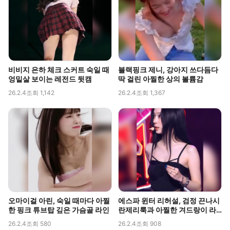
비비지 은하 체크 스커트 숙일 때
블랙핑크 제니, 강아지 쓰다듬다
엉밑살 보이는 레전드 뒷캠
딱 걸린 아찔한 상의 볼륨감
26.2.4
조회 1,142
26.2.4
조회 1,367
오마이걸 아린, 숙일 때마다 아찔
에스파 윈터 리허설, 검정 끈나시
한 핑크 튜브탑 깊은 가슴골 라인
란제리룩과 아찔한 겨드랑이 라
인 포착
26.2.4
조회 580
26.2.4
조회 908