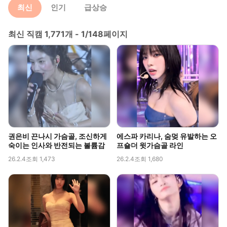
최신
인기
급상승
최신 직캠 1,771개 - 1/148페이지
권은비 끈나시 가슴골, 조신하게
에스파 카리나, 숨멎 유발하는 오
숙이는 인사와 반전되는 볼륨감
프숄더 윗가슴골 라인
26.2.4
조회 1,473
26.2.4
조회 1,680