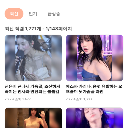
최신
인기
급상승
최신 직캠 1,771개 - 1/148페이지
권은비 끈나시 가슴골, 조신하게
에스파 카리나, 숨멎 유발하는 오
숙이는 인사와 반전되는 볼륨감
프숄더 윗가슴골 라인
26.2.4
조회 1,477
26.2.4
조회 1,683