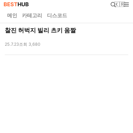
BEST
HUB
🇰🇷
메인
카테고리
디스코드
찰진 허벅지 빌리 츠키 움짤
25.7.23
조회 3,680