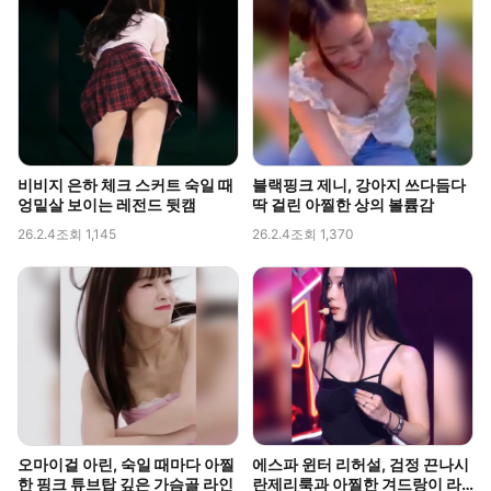
비비지 은하 체크 스커트 숙일 때
블랙핑크 제니, 강아지 쓰다듬다
엉밑살 보이는 레전드 뒷캠
딱 걸린 아찔한 상의 볼륨감
26.2.4
조회 1,145
26.2.4
조회 1,370
오마이걸 아린, 숙일 때마다 아찔
에스파 윈터 리허설, 검정 끈나시
한 핑크 튜브탑 깊은 가슴골 라인
란제리룩과 아찔한 겨드랑이 라