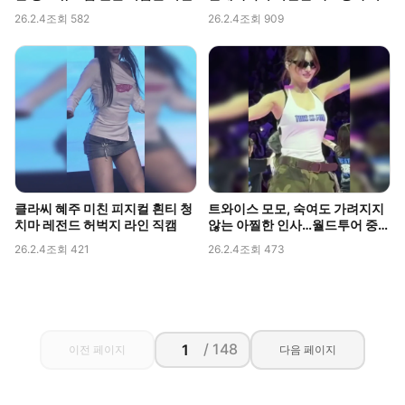
인 포착
26.2.4
조회 582
26.2.4
조회 909
클라씨 혜주 미친 피지컬 흰티 청
트와이스 모모, 숙여도 가려지지
치마 레전드 허벅지 라인 직캠
않는 아찔한 인사…월드투어 중
포착된 볼륨감
26.2.4
조회 421
26.2.4
조회 473
/ 148
이전 페이지
다음 페이지