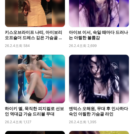
키스오브라이프 나띠, 아이보리
아이브 이서, 숙일 때마다 드러나
오프숄더 드레스 깊은 가슴골 라
는 아찔한 볼륨감
인 직캠
26.2.4
조회 584
26.2.4
조회 2,699
하이키 옐, 묵직한 피지컬로 선보
엔믹스 오해원, 무대 후 인사하다
인 역대급 가슴 드리블 무대
숙인 아찔한 가슴골 라인
26.2.4
조회 1,127
26.2.4
조회 1,395