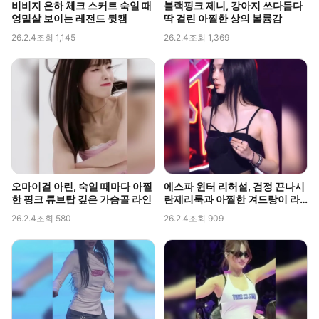
비비지 은하 체크 스커트 숙일 때
블랙핑크 제니, 강아지 쓰다듬다
엉밑살 보이는 레전드 뒷캠
딱 걸린 아찔한 상의 볼륨감
26.2.4
조회 1,145
26.2.4
조회 1,369
오마이걸 아린, 숙일 때마다 아찔
에스파 윈터 리허설, 검정 끈나시
한 핑크 튜브탑 깊은 가슴골 라인
란제리룩과 아찔한 겨드랑이 라
인 포착
26.2.4
조회 580
26.2.4
조회 909