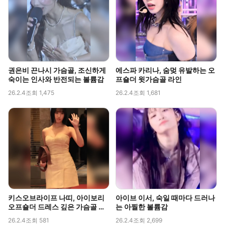
권은비 끈나시 가슴골, 조신하게
에스파 카리나, 숨멎 유발하는 오
숙이는 인사와 반전되는 볼륨감
프숄더 윗가슴골 라인
26.2.4
조회 1,475
26.2.4
조회 1,681
키스오브라이프 나띠, 아이보리
아이브 이서, 숙일 때마다 드러나
오프숄더 드레스 깊은 가슴골 라
는 아찔한 볼륨감
인 직캠
26.2.4
조회 581
26.2.4
조회 2,699