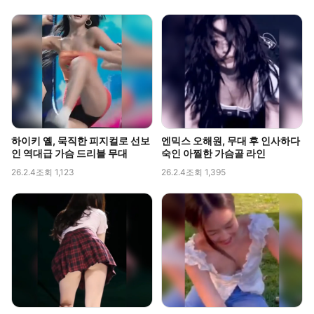
하이키 옐, 묵직한 피지컬로 선보
엔믹스 오해원, 무대 후 인사하다
인 역대급 가슴 드리블 무대
숙인 아찔한 가슴골 라인
26.2.4
조회 1,123
26.2.4
조회 1,395