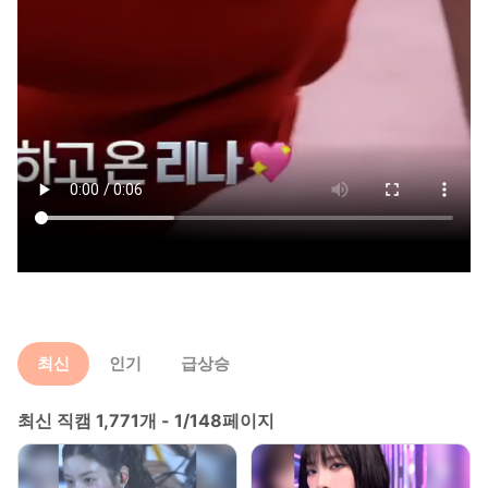
최신
인기
급상승
최신 직캠 1,771개 - 1/148페이지