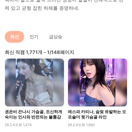
력 있고 균형 잡힌 하체를 증명하네.
최신
인기
급상승
최신 직캠 1,771개 - 1/148페이지
권은비 끈나시 가슴골, 조신하게
에스파 카리나, 숨멎 유발하는 오
숙이는 인사와 반전되는 볼륨감
프숄더 윗가슴골 라인
26.2.4
조회 1,474
26.2.4
조회 1,680