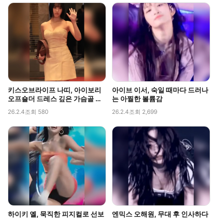
키스오브라이프 나띠, 아이보리
아이브 이서, 숙일 때마다 드러나
오프숄더 드레스 깊은 가슴골 라
는 아찔한 볼륨감
인 직캠
26.2.4
조회 580
26.2.4
조회 2,699
하이키 옐, 묵직한 피지컬로 선보
엔믹스 오해원, 무대 후 인사하다