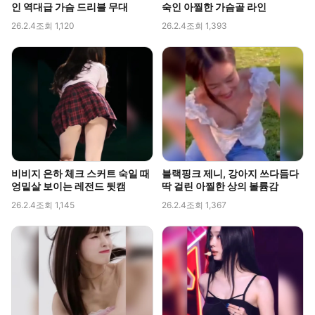
인 역대급 가슴 드리블 무대
숙인 아찔한 가슴골 라인
26.2.4
조회 1,120
26.2.4
조회 1,393
비비지 은하 체크 스커트 숙일 때
블랙핑크 제니, 강아지 쓰다듬다
엉밑살 보이는 레전드 뒷캠
딱 걸린 아찔한 상의 볼륨감
26.2.4
조회 1,145
26.2.4
조회 1,367