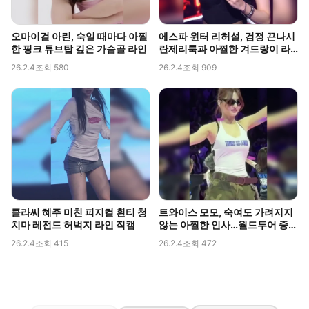
오마이걸 아린, 숙일 때마다 아찔
에스파 윈터 리허설, 검정 끈나시
한 핑크 튜브탑 깊은 가슴골 라인
란제리룩과 아찔한 겨드랑이 라
인 포착
26.2.4
조회 580
26.2.4
조회 909
클라씨 혜주 미친 피지컬 흰티 청
트와이스 모모, 숙여도 가려지지
치마 레전드 허벅지 라인 직캠
않는 아찔한 인사…월드투어 중
포착된 볼륨감
26.2.4
조회 415
26.2.4
조회 472