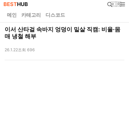
BEST
HUB
🇰🇷
메인
카테고리
디스코드
이서 산타걸 속바지 엉덩이 밑살 직캠: 비율·몸
매 냉철 해부
26.1.22
조회 696