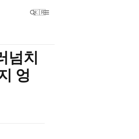
🇰🇷
흘러넘치
지 엉