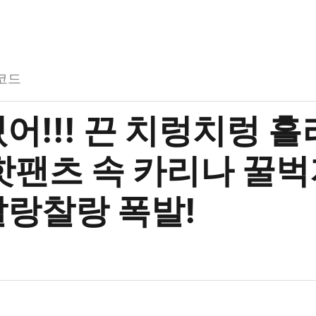
코드
어!!! 끈 치렁치렁 
 핫팬츠 속 카리나 꿀벅
찰랑찰랑 폭발!