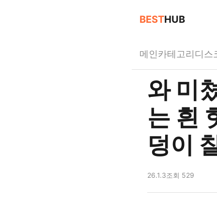
BEST
HUB
메인
카테고리
디스
와 미쳤
는 흰
덩이 
26.1.3
조회 529