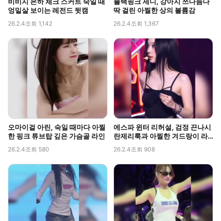
비비지 은하 체크 스커트 숙일 때
블랙핑크 제니, 강아지 쓰다듬다
엉밑살 보이는 레전드 뒷캠
딱 걸린 아찔한 상의 볼륨감
26.2.4
조회 1,142
26.2.4
조회 1,367
오마이걸 아린, 숙일 때마다 아찔
에스파 윈터 리허설, 검정 끈나시
한 핑크 튜브탑 깊은 가슴골 라인
란제리룩과 아찔한 겨드랑이 라
인 포착
26.2.4
조회 580
26.2.4
조회 908