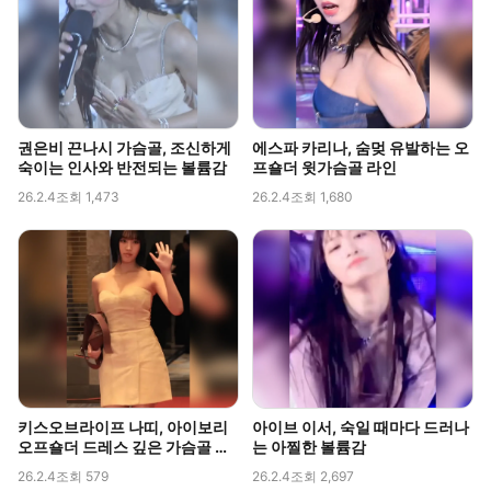
권은비 끈나시 가슴골, 조신하게
에스파 카리나, 숨멎 유발하는 오
숙이는 인사와 반전되는 볼륨감
프숄더 윗가슴골 라인
26.2.4
조회 1,473
26.2.4
조회 1,680
키스오브라이프 나띠, 아이보리
아이브 이서, 숙일 때마다 드러나
오프숄더 드레스 깊은 가슴골 라
는 아찔한 볼륨감
인 직캠
26.2.4
조회 579
26.2.4
조회 2,697