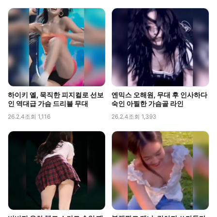
하이키 옐, 묵직한 피지컬로 선보
엔믹스 오해원, 무대 후 인사하다
인 역대급 가슴 드리블 무대
숙인 아찔한 가슴골 라인
26.2.4
조회 1,116
26.2.4
조회 1,393