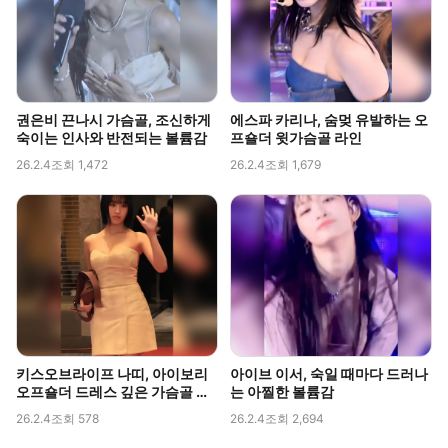
권은비 끈나시 가슴골, 조신하게
에스파 카리나, 숨멎 유발하는 오
숙이는 인사와 반전되는 볼륨감
프숄더 윗가슴골 라인
26.2.4
조회 1,472
26.2.4
조회 1,679
키스오브라이프 나띠, 아이보리
아이브 이서, 숙일 때마다 드러나
오프숄더 드레스 깊은 가슴골 라
는 아찔한 볼륨감
인 직캠
26.2.4
조회 578
26.2.4
조회 2,694