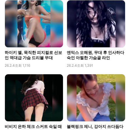
하이키 옐, 묵직한 피지컬로 선보
엔믹스 오해원, 무대 후 인사하다
인 역대급 가슴 드리블 무대
숙인 아찔한 가슴골 라인
26.2.4
조회 1,116
26.2.4
조회 1,391
비비지 은하 체크 스커트 숙일 때
블랙핑크 제니, 강아지 쓰다듬다