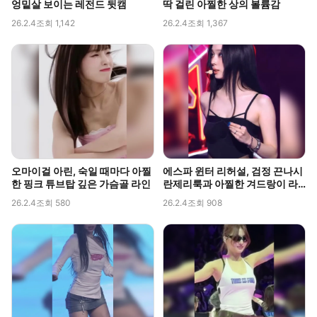
엉밑살 보이는 레전드 뒷캠
딱 걸린 아찔한 상의 볼륨감
26.2.4
조회 1,142
26.2.4
조회 1,367
오마이걸 아린, 숙일 때마다 아찔
에스파 윈터 리허설, 검정 끈나시
한 핑크 튜브탑 깊은 가슴골 라인
란제리룩과 아찔한 겨드랑이 라
인 포착
26.2.4
조회 580
26.2.4
조회 908