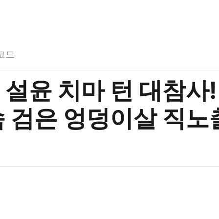
코드
 설윤 치마 턴 대참사!
속 검은 엉덩이살 직노