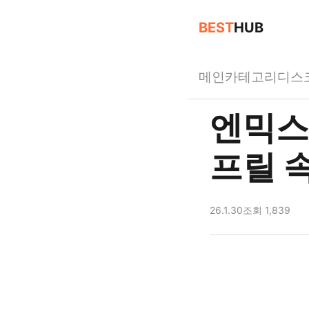
BEST
HUB
메인
카테고리
디스
엔믹스
프릴 
26.1.30
조회 1,839