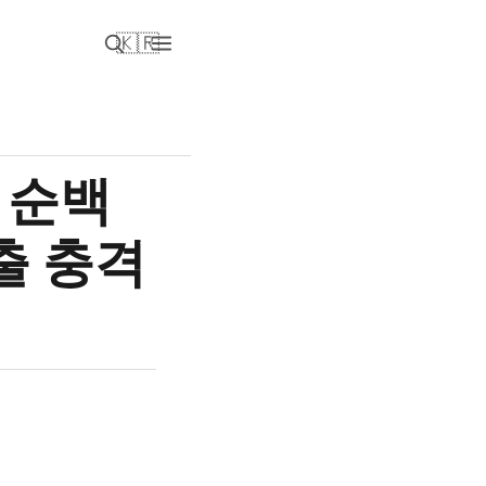
🇰🇷
 순백
출 충격