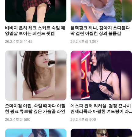
비비지 은하 체크 스커트 숙일 때
블랙핑크 제니, 강아지 쓰다듬다
엉밑살 보이는 레전드 뒷캠
딱 걸린 아찔한 상의 볼륨감
26.2.4
조회 1,145
26.2.4
조회 1,367
오마이걸 아린, 숙일 때마다 아찔
에스파 윈터 리허설, 검정 끈나시
한 핑크 튜브탑 깊은 가슴골 라인
란제리룩과 아찔한 겨드랑이 라
인 포착
26.2.4
조회 580
26.2.4
조회 909