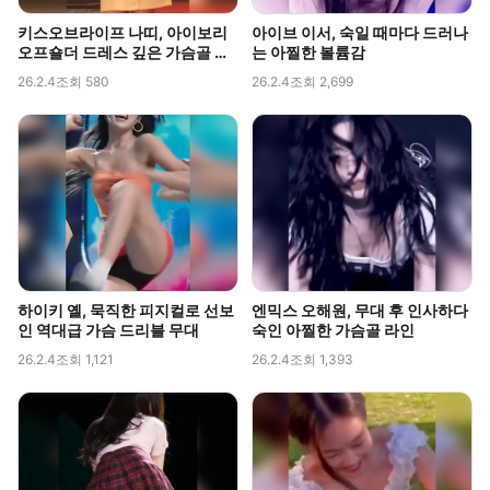
키스오브라이프 나띠, 아이보리
아이브 이서, 숙일 때마다 드러나
오프숄더 드레스 깊은 가슴골 라
는 아찔한 볼륨감
인 직캠
26.2.4
조회 580
26.2.4
조회 2,699
하이키 옐, 묵직한 피지컬로 선보
엔믹스 오해원, 무대 후 인사하다
인 역대급 가슴 드리블 무대
숙인 아찔한 가슴골 라인
26.2.4
조회 1,121
26.2.4
조회 1,393