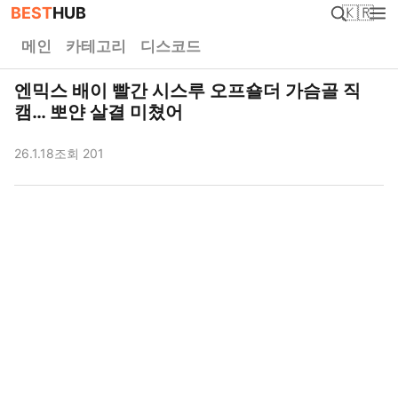
BEST
HUB
🇰🇷
메인
카테고리
디스코드
엔믹스 배이 빨간 시스루 오프숄더 가슴골 직
캠… 뽀얀 살결 미쳤어
26.1.18
조회 201