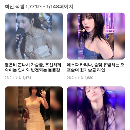
최신 직캠 1,771개 - 1/148페이지
권은비 끈나시 가슴골, 조신하게
에스파 카리나, 숨멎 유발하는 오
숙이는 인사와 반전되는 볼륨감
프숄더 윗가슴골 라인
26.2.4
조회 1,474
26.2.4
조회 1,680