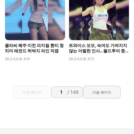
클라씨 혜주 미친 피지컬 흰티 청
트와이스 모모, 숙여도 가려지지
치마 레전드 허벅지 라인 직캠
않는 아찔한 인사…월드투어 중
포착된 볼륨감
26.2.4
조회 416
26.2.4
조회 472
/ 148
이전 페이지
다음 페이지