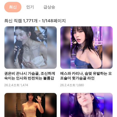
최신
인기
급상승
최신 직캠 1,771개 - 1/148페이지
권은비 끈나시 가슴골, 조신하게
에스파 카리나, 숨멎 유발하는 오
숙이는 인사와 반전되는 볼륨감
프숄더 윗가슴골 라인
26.2.4
조회 1,474
26.2.4
조회 1,680