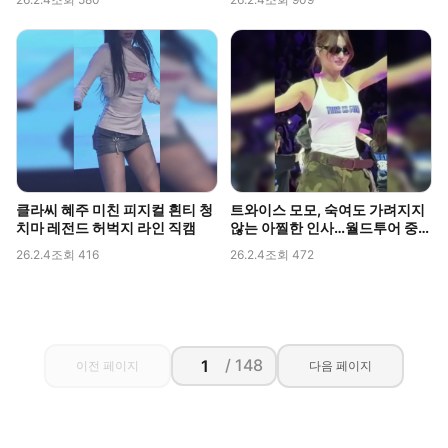
클라씨 혜주 미친 피지컬 흰티 청
트와이스 모모, 숙여도 가려지지
치마 레전드 허벅지 라인 직캠
않는 아찔한 인사…월드투어 중
포착된 볼륨감
26.2.4
조회 416
26.2.4
조회 472
/ 148
이전 페이지
다음 페이지