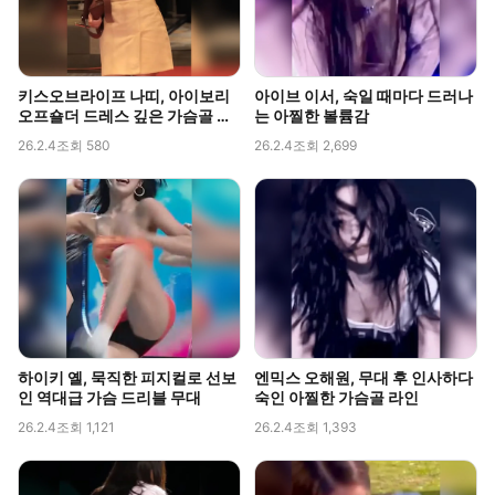
키스오브라이프 나띠, 아이보리
아이브 이서, 숙일 때마다 드러나
오프숄더 드레스 깊은 가슴골 라
는 아찔한 볼륨감
인 직캠
26.2.4
조회 580
26.2.4
조회 2,699
하이키 옐, 묵직한 피지컬로 선보
엔믹스 오해원, 무대 후 인사하다
인 역대급 가슴 드리블 무대
숙인 아찔한 가슴골 라인
26.2.4
조회 1,121
26.2.4
조회 1,393