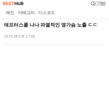
BEST
HUB
🇰🇷
메인
카테고리
디스코드
애프터스쿨 나나 파멸적인 옆가슴 노출 ㄷㄷ
24.10.28
조회 2,738