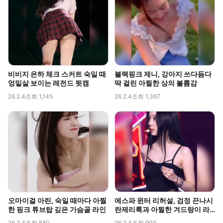
비비지 은하 체크 스커트 숙일 때
블랙핑크 제니, 강아지 쓰다듬다
엉밑살 보이는 레전드 뒷캠
딱 걸린 아찔한 상의 볼륨감
26.2.4
조회 1,145
26.2.4
조회 1,367
오마이걸 아린, 숙일 때마다 아찔
에스파 윈터 리허설, 검정 끈나시
한 핑크 튜브탑 깊은 가슴골 라인
란제리룩과 아찔한 겨드랑이 라
인 포착
26.2.4
조회 580
26.2.4
조회 909