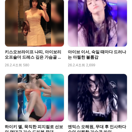
키스오브라이프 나띠, 아이보리
아이브 이서, 숙일 때마다 드러나
오프숄더 드레스 깊은 가슴골 라
는 아찔한 볼륨감
인 직캠
26.2.4
조회 580
26.2.4
조회 2,699
하이키 옐, 묵직한 피지컬로 선보
엔믹스 오해원, 무대 후 인사하다
인 역대급 가슴 드리블 무대
숙인 아찔한 가슴골 라인