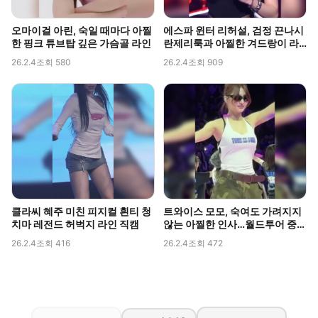
오마이걸 아린, 숙일 때마다 아찔
에스파 윈터 리허설, 검정 끈나시
한 핑크 튜브탑 깊은 가슴골 라인
란제리룩과 아찔한 겨드랑이 라
인 포착
26.2.4
조회 580
26.2.4
조회 909
클라씨 혜주 미친 피지컬 흰티 청
트와이스 모모, 숙여도 가려지지
치마 레전드 허벅지 라인 직캠
않는 아찔한 인사…월드투어 중
포착된 볼륨감
26.2.4
조회 416
26.2.4
조회 472