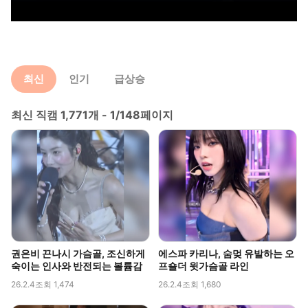
최신
인기
급상승
최신 직캠 1,771개 - 1/148페이지
권은비 끈나시 가슴골, 조신하게
에스파 카리나, 숨멎 유발하는 오
숙이는 인사와 반전되는 볼륨감
프숄더 윗가슴골 라인
26.2.4
조회 1,474
26.2.4
조회 1,680