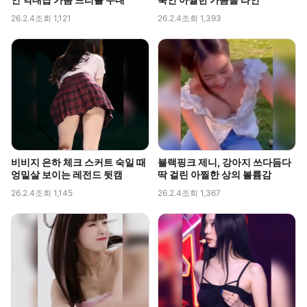
26.2.4
조회 1,121
26.2.4
조회 1,393
비비지 은하 체크 스커트 숙일 때
블랙핑크 제니, 강아지 쓰다듬다
엉밑살 보이는 레전드 뒷캠
딱 걸린 아찔한 상의 볼륨감
26.2.4
조회 1,145
26.2.4
조회 1,367