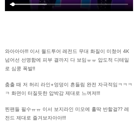
와아아아!!! 이서 월드투어 레전드 무대 화질이 미쳤어 4K
넘어선 선명함에 피부 결까지 다 보임ㅠㅠ 압도적 디테일
로 심쿵 폭발!!
춤출 때 저 허리 라인+엉덩이 흔들림 완전 자극적임ㅋㅋㅋ
ㅋ 화면이 터질듯한 압박감 제대로 느껴져!!!
찐팬들 필수ㅠㅠ 이서 보지라인 미모에 홀딱 반할걸?? 레
전드 제대로 즐겨보자아아!!!