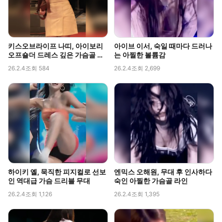
키스오브라이프 나띠, 아이보리
아이브 이서, 숙일 때마다 드러나
오프숄더 드레스 깊은 가슴골 라
는 아찔한 볼륨감
인 직캠
26.2.4
조회 584
26.2.4
조회 2,699
하이키 옐, 묵직한 피지컬로 선보
엔믹스 오해원, 무대 후 인사하다
인 역대급 가슴 드리블 무대
숙인 아찔한 가슴골 라인
26.2.4
조회 1,126
26.2.4
조회 1,395