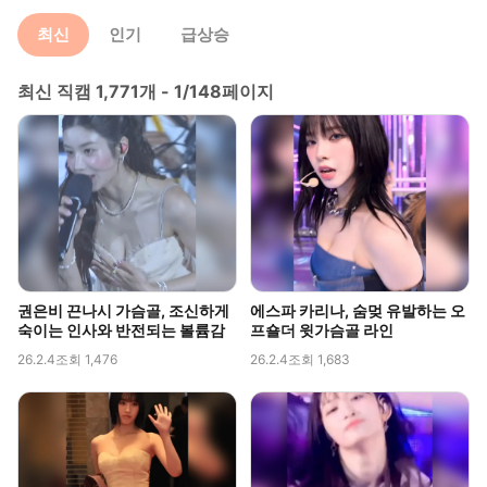
최신
인기
급상승
최신 직캠 1,771개 - 1/148페이지
권은비 끈나시 가슴골, 조신하게
에스파 카리나, 숨멎 유발하는 오
숙이는 인사와 반전되는 볼륨감
프숄더 윗가슴골 라인
26.2.4
조회 1,476
26.2.4
조회 1,683