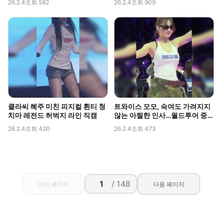
26.2.4
조회 582
26.2.4
조회 909
클라씨 혜주 미친 피지컬 흰티 청
트와이스 모모, 숙여도 가려지지
치마 레전드 허벅지 라인 직캠
않는 아찔한 인사…월드투어 중
포착된 볼륨감
26.2.4
조회 420
26.2.4
조회 473
/ 148
이전 페이지
다음 페이지