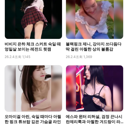
비비지 은하 체크 스커트 숙일 때
블랙핑크 제니, 강아지 쓰다듬다
엉밑살 보이는 레전드 뒷캠
딱 걸린 아찔한 상의 볼륨감
26.2.4
조회 1,145
26.2.4
조회 1,369
오마이걸 아린, 숙일 때마다 아찔
에스파 윈터 리허설, 검정 끈나시
한 핑크 튜브탑 깊은 가슴골 라인
란제리룩과 아찔한 겨드랑이 라
인 포착