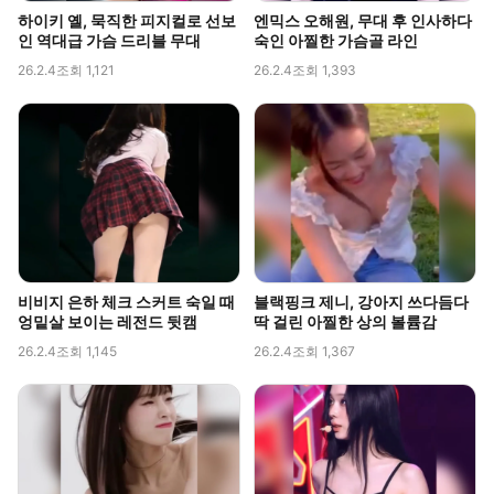
하이키 옐, 묵직한 피지컬로 선보
엔믹스 오해원, 무대 후 인사하다
인 역대급 가슴 드리블 무대
숙인 아찔한 가슴골 라인
26.2.4
조회 1,121
26.2.4
조회 1,393
비비지 은하 체크 스커트 숙일 때
블랙핑크 제니, 강아지 쓰다듬다
엉밑살 보이는 레전드 뒷캠
딱 걸린 아찔한 상의 볼륨감
26.2.4
조회 1,145
26.2.4
조회 1,367