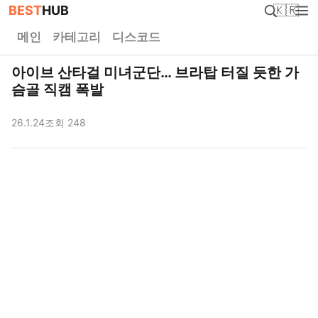
BEST
HUB
🇰🇷
메인
카테고리
디스코드
아이브 산타걸 미녀군단… 브라탑 터질 듯한 가
슴골 직캠 폭발
26.1.24
조회 248