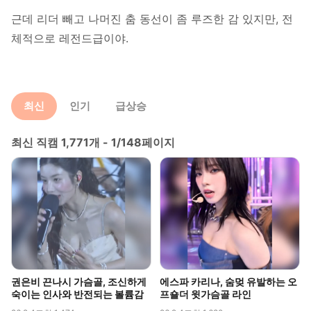
근데 리더 빼고 나머진 춤 동선이 좀 루즈한 감 있지만, 전
체적으로 레전드급이야.
최신
인기
급상승
최신 직캠 1,771개 - 1/148페이지
권은비 끈나시 가슴골, 조신하게
에스파 카리나, 숨멎 유발하는 오
숙이는 인사와 반전되는 볼륨감
프숄더 윗가슴골 라인