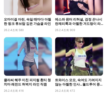
오마이걸 아린, 숙일 때마다 아찔
에스파 윈터 리허설, 검정 끈나시
한 핑크 튜브탑 깊은 가슴골 라인
란제리룩과 아찔한 겨드랑이 라
인 포착
26.2.4
조회 580
26.2.4
조회 909
클라씨 혜주 미친 피지컬 흰티 청
트와이스 모모, 숙여도 가려지지
치마 레전드 허벅지 라인 직캠
않는 아찔한 인사…월드투어 중
포착된 볼륨감
26.2.4
조회 416
26.2.4
조회 472