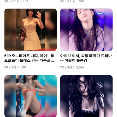
26.2.4
조회 1,474
26.2.4
조회 1,680
키스오브라이프 나띠, 아이보리
아이브 이서, 숙일 때마다 드러나
오프숄더 드레스 깊은 가슴골 라
는 아찔한 볼륨감
인 직캠
26.2.4
조회 580
26.2.4
조회 2,699