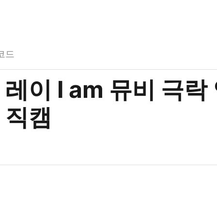
코드
레이 I am 뮤비 극락
 직캠