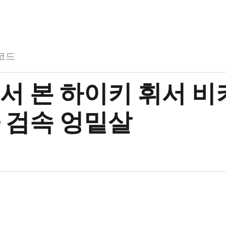
코드
서 본 하이키 휘서 비
 검속 엉밑살