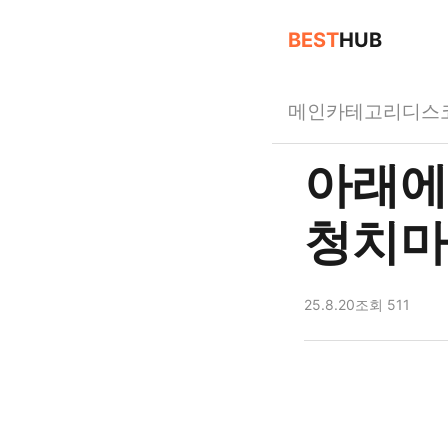
BEST
HUB
메인
카테고리
디스
아래에
청치마
25.8.20
조회 511