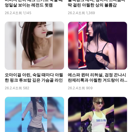
엉밑살 보이는 레전드 뒷캠
딱 걸린 아찔한 상의 볼륨감
26.2.4
조회 1,145
26.2.4
조회 1,369
오마이걸 아린, 숙일 때마다 아찔
에스파 윈터 리허설, 검정 끈나시
한 핑크 튜브탑 깊은 가슴골 라인
란제리룩과 아찔한 겨드랑이 라
인 포착
26.2.4
조회 582
26.2.4
조회 909