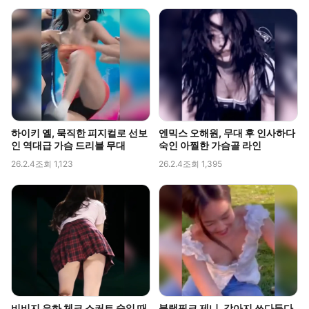
하이키 옐, 묵직한 피지컬로 선보
엔믹스 오해원, 무대 후 인사하다
인 역대급 가슴 드리블 무대
숙인 아찔한 가슴골 라인
26.2.4
조회 1,123
26.2.4
조회 1,395
비비지 은하 체크 스커트 숙일 때
블랙핑크 제니, 강아지 쓰다듬다