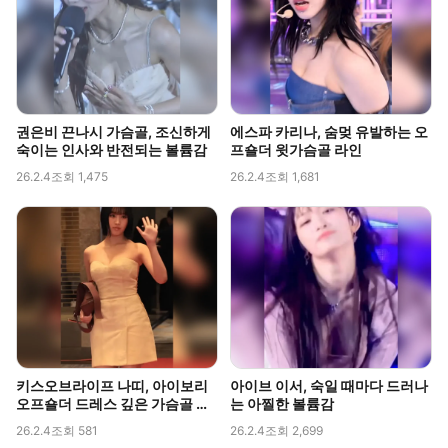
권은비 끈나시 가슴골, 조신하게
에스파 카리나, 숨멎 유발하는 오
숙이는 인사와 반전되는 볼륨감
프숄더 윗가슴골 라인
26.2.4
조회 1,475
26.2.4
조회 1,681
키스오브라이프 나띠, 아이보리
아이브 이서, 숙일 때마다 드러나
오프숄더 드레스 깊은 가슴골 라
는 아찔한 볼륨감
인 직캠
26.2.4
조회 581
26.2.4
조회 2,699