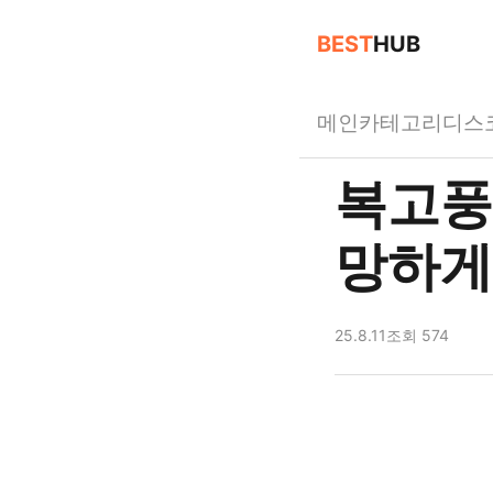
BEST
HUB
메인
카테고리
디스
복고풍
망하게
25.8.11
조회 574