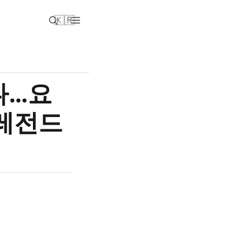
🇰🇷
나…요
 레전드