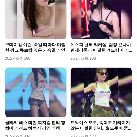
오마이걸 아린, 숙일 때마다 아찔
에스파 윈터 리허설, 검정 끈나시
한 핑크 튜브탑 깊은 가슴골 라인
란제리룩과 아찔한 겨드랑이 라
인 포착
26.2.4
조회 580
26.2.4
조회 908
클라씨 혜주 미친 피지컬 흰티 청
트와이스 모모, 숙여도 가려지지
치마 레전드 허벅지 라인 직캠
않는 아찔한 인사…월드투어 중
포착된 볼륨감
26.2.4
조회 414
26.2.4
조회 470