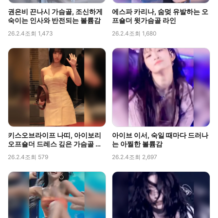
권은비 끈나시 가슴골, 조신하게
에스파 카리나, 숨멎 유발하는 오
숙이는 인사와 반전되는 볼륨감
프숄더 윗가슴골 라인
26.2.4
조회 1,473
26.2.4
조회 1,680
키스오브라이프 나띠, 아이보리
아이브 이서, 숙일 때마다 드러나
오프숄더 드레스 깊은 가슴골 라
는 아찔한 볼륨감
인 직캠
26.2.4
조회 579
26.2.4
조회 2,697