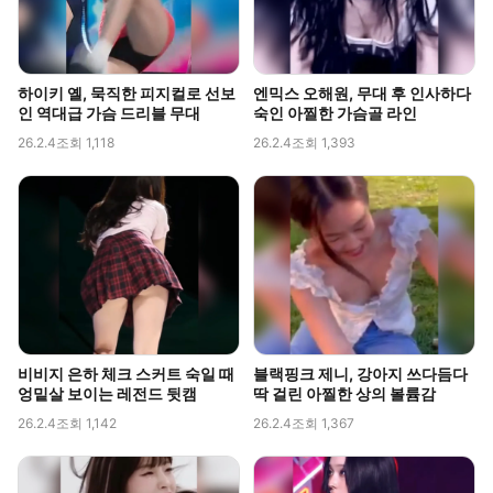
하이키 옐, 묵직한 피지컬로 선보
엔믹스 오해원, 무대 후 인사하다
인 역대급 가슴 드리블 무대
숙인 아찔한 가슴골 라인
26.2.4
조회 1,118
26.2.4
조회 1,393
비비지 은하 체크 스커트 숙일 때
블랙핑크 제니, 강아지 쓰다듬다
엉밑살 보이는 레전드 뒷캠
딱 걸린 아찔한 상의 볼륨감
26.2.4
조회 1,142
26.2.4
조회 1,367