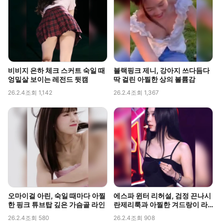
비비지 은하 체크 스커트 숙일 때
블랙핑크 제니, 강아지 쓰다듬다
엉밑살 보이는 레전드 뒷캠
딱 걸린 아찔한 상의 볼륨감
26.2.4
조회 1,142
26.2.4
조회 1,367
오마이걸 아린, 숙일 때마다 아찔
에스파 윈터 리허설, 검정 끈나시
한 핑크 튜브탑 깊은 가슴골 라인
란제리룩과 아찔한 겨드랑이 라
인 포착
26.2.4
조회 580
26.2.4
조회 908