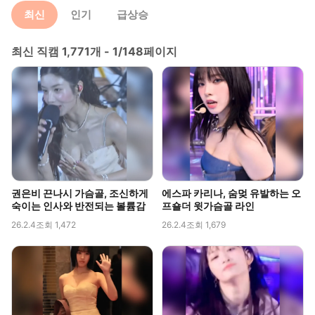
최신
인기
급상승
최신 직캠 1,771개 - 1/148페이지
권은비 끈나시 가슴골, 조신하게
에스파 카리나, 숨멎 유발하는 오
숙이는 인사와 반전되는 볼륨감
프숄더 윗가슴골 라인
26.2.4
조회 1,472
26.2.4
조회 1,679