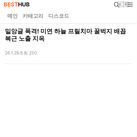
BEST
HUB
🇰🇷
메인
카테고리
디스코드
밑앙글 폭격! 미연 하늘 프릴치마 꿀벅지 배꼽
복근 노출 지옥
26.1.28
조회 250