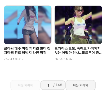
클라씨 혜주 미친 피지컬 흰티 청
트와이스 모모, 숙여도 가려지지
치마 레전드 허벅지 라인 직캠
않는 아찔한 인사…월드투어 중
포착된 볼륨감
26.2.4
조회 412
26.2.4
조회 470
/ 148
이전 페이지
다음 페이지