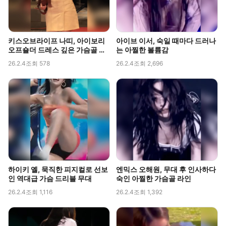
키스오브라이프 나띠, 아이보리
아이브 이서, 숙일 때마다 드러나
오프숄더 드레스 깊은 가슴골 라
는 아찔한 볼륨감
인 직캠
26.2.4
조회 578
26.2.4
조회 2,696
하이키 옐, 묵직한 피지컬로 선보
엔믹스 오해원, 무대 후 인사하다
인 역대급 가슴 드리블 무대
숙인 아찔한 가슴골 라인
26.2.4
조회 1,116
26.2.4
조회 1,392