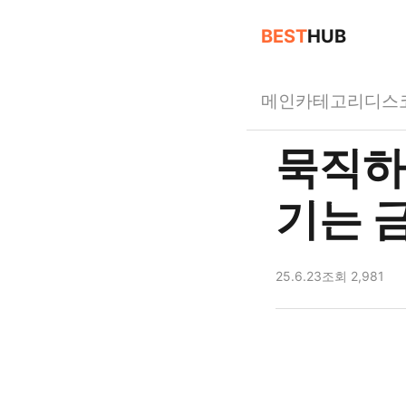
BEST
HUB
메인
카테고리
디스
묵직하
기는 
25.6.23
조회 2,981