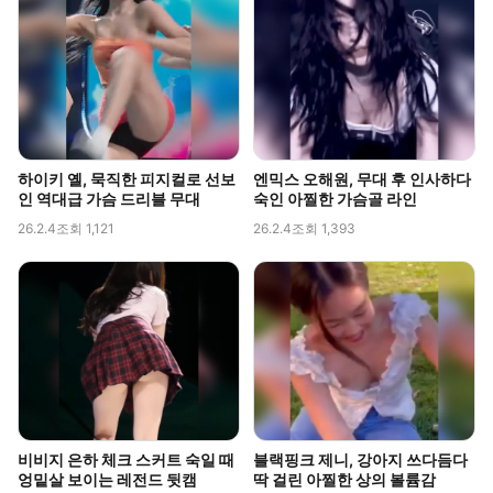
하이키 옐, 묵직한 피지컬로 선보
엔믹스 오해원, 무대 후 인사하다
인 역대급 가슴 드리블 무대
숙인 아찔한 가슴골 라인
26.2.4
조회 1,121
26.2.4
조회 1,393
비비지 은하 체크 스커트 숙일 때
블랙핑크 제니, 강아지 쓰다듬다
엉밑살 보이는 레전드 뒷캠
딱 걸린 아찔한 상의 볼륨감