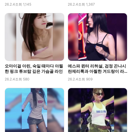
26.2.4
조회 1,145
26.2.4
조회 1,367
오마이걸 아린, 숙일 때마다 아찔
에스파 윈터 리허설, 검정 끈나시
한 핑크 튜브탑 깊은 가슴골 라인
란제리룩과 아찔한 겨드랑이 라
인 포착
26.2.4
조회 580
26.2.4
조회 909