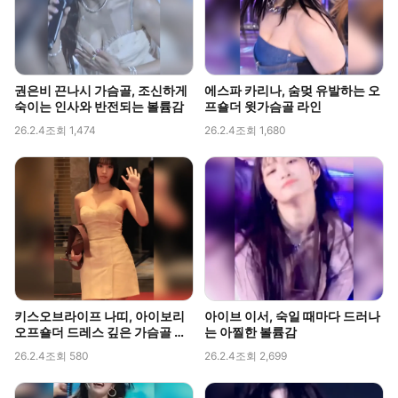
권은비 끈나시 가슴골, 조신하게
에스파 카리나, 숨멎 유발하는 오
숙이는 인사와 반전되는 볼륨감
프숄더 윗가슴골 라인
26.2.4
조회 1,474
26.2.4
조회 1,680
키스오브라이프 나띠, 아이보리
아이브 이서, 숙일 때마다 드러나
오프숄더 드레스 깊은 가슴골 라
는 아찔한 볼륨감
인 직캠
26.2.4
조회 580
26.2.4
조회 2,699