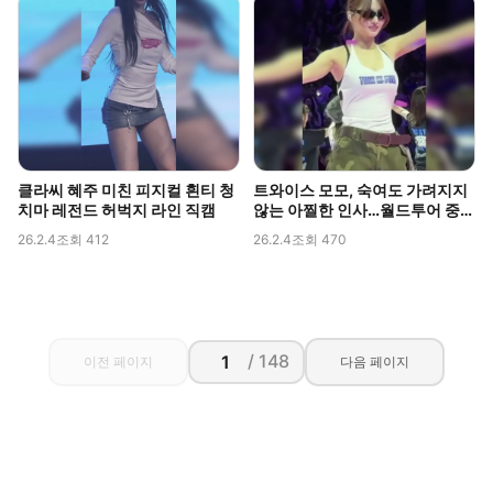
클라씨 혜주 미친 피지컬 흰티 청
트와이스 모모, 숙여도 가려지지
치마 레전드 허벅지 라인 직캠
않는 아찔한 인사…월드투어 중
포착된 볼륨감
26.2.4
조회 412
26.2.4
조회 470
/ 148
이전 페이지
다음 페이지