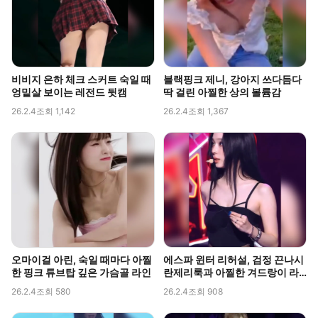
비비지 은하 체크 스커트 숙일 때
블랙핑크 제니, 강아지 쓰다듬다
엉밑살 보이는 레전드 뒷캠
딱 걸린 아찔한 상의 볼륨감
26.2.4
조회 1,142
26.2.4
조회 1,367
오마이걸 아린, 숙일 때마다 아찔
에스파 윈터 리허설, 검정 끈나시
한 핑크 튜브탑 깊은 가슴골 라인
란제리룩과 아찔한 겨드랑이 라
인 포착
26.2.4
조회 580
26.2.4
조회 908