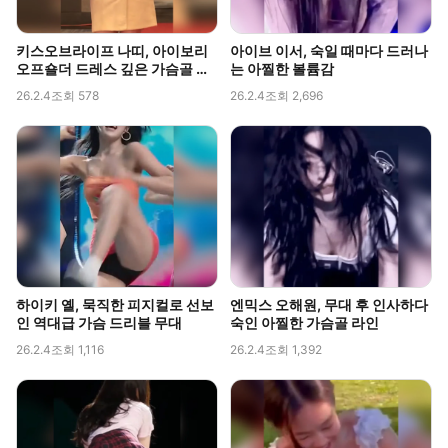
키스오브라이프 나띠, 아이보리
아이브 이서, 숙일 때마다 드러나
오프숄더 드레스 깊은 가슴골 라
는 아찔한 볼륨감
인 직캠
26.2.4
조회 578
26.2.4
조회 2,696
하이키 옐, 묵직한 피지컬로 선보
엔믹스 오해원, 무대 후 인사하다
인 역대급 가슴 드리블 무대
숙인 아찔한 가슴골 라인
26.2.4
조회 1,116
26.2.4
조회 1,392