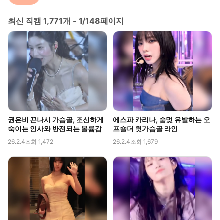
최신 직캠 1,771개 - 1/148페이지
권은비 끈나시 가슴골, 조신하게
에스파 카리나, 숨멎 유발하는 오
숙이는 인사와 반전되는 볼륨감
프숄더 윗가슴골 라인
26.2.4
조회 1,472
26.2.4
조회 1,679