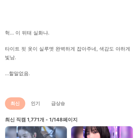
헉… 이 뒤태 실화냐.
타이트 핏 옷이 실루엣 완벽하게 잡아주네, 색감도 야하게
빛남.
…할말없음.
최신
인기
급상승
최신 직캠 1,771개 - 1/148페이지