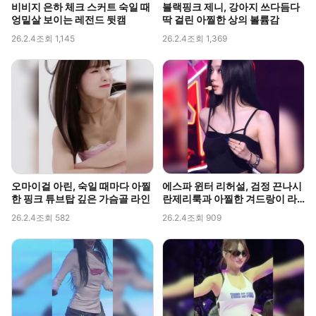
비비지 은하 체크 스커트 숙일 때
블랙핑크 제니, 강아지 쓰다듬다
엉밑살 보이는 레전드 뒷캠
딱 걸린 아찔한 상의 볼륨감
26.2.4
조회 1,145
26.2.4
조회 1,369
오마이걸 아린, 숙일 때마다 아찔
에스파 윈터 리허설, 검정 끈나시
한 핑크 튜브탑 깊은 가슴골 라인
란제리룩과 아찔한 겨드랑이 라
인 포착
26.2.4
조회 582
26.2.4
조회 909