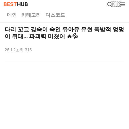
BEST
HUB
🇰🇷
메인
카테고리
디스코드
다리 꼬고 깊숙이 숙인 유아유 유현 폭발적 엉덩
이 뒤태… 파괴력 미쳤어 🔥💦
26.1.2
조회 315