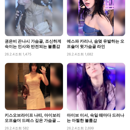
권은비 끈나시 가슴골, 조신하게
에스파 카리나, 숨멎 유발하는 오
숙이는 인사와 반전되는 볼륨감
프숄더 윗가슴골 라인
26.2.4
조회 1,475
26.2.4
조회 1,682
키스오브라이프 나띠, 아이보리
아이브 이서, 숙일 때마다 드러나
오프숄더 드레스 깊은 가슴골 라
는 아찔한 볼륨감
인 직캠
26.2.4
조회 582
26.2.4
조회 2,699