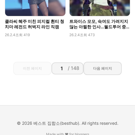
클라씨 혜주 미친 피지컬 흰티 청
트와이스 모모, 숙여도 가려지지
치마 레전드 허벅지 라인 직캠
않는 아찔한 인사…월드투어 중
포착된 볼륨감
26.2.4
조회 419
26.2.4
조회 473
/ 148
이전 페이지
다음 페이지
© 2026 베스트 집합소(besthub). All rights reserved.
Made with ❤️ for bloggers