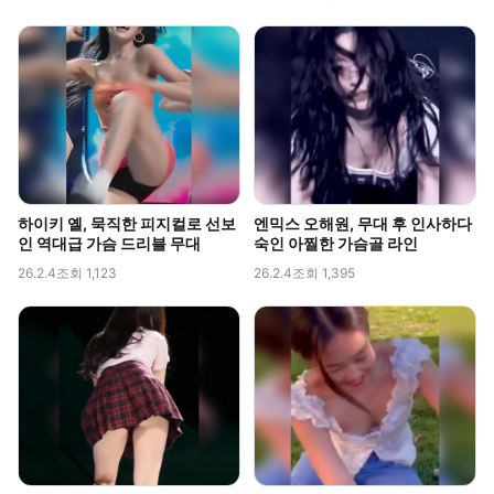
하이키 옐, 묵직한 피지컬로 선보
엔믹스 오해원, 무대 후 인사하다
인 역대급 가슴 드리블 무대
숙인 아찔한 가슴골 라인
26.2.4
조회 1,123
26.2.4
조회 1,395