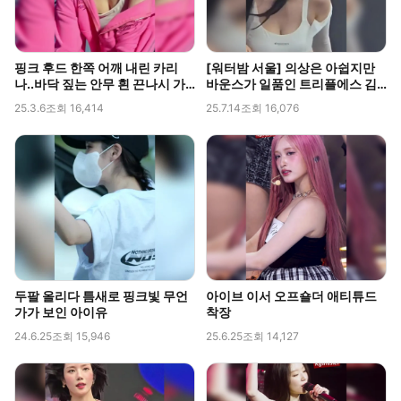
핑크 후드 한쪽 어깨 내린 카리
[워터밤 서울] 의상은 아쉽지만
나..바닥 짚는 안무 흰 끈나시 가
바운스가 일품인 트리플에스 김
슴골
채연
25.3.6
조회 16,414
25.7.14
조회 16,076
두팔 올리다 틈새로 핑크빛 무언
아이브 이서 오프숄더 애티튜드
가가 보인 아이유
착장
24.6.25
조회 15,946
25.6.25
조회 14,127