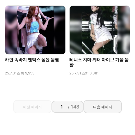
하얀 속바지 엔믹스 설윤 움짤
테니스 치마 뒤태 아이브 가을 움
짤
25.7.31
조회 9,953
25.7.31
조회 8,381
/ 148
이전 페이지
다음 페이지