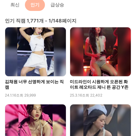
최신
인기
급상승
인기 직캠 1,771개 - 1/148페이지
김채원 너무 선명하게 보이는 직
미드라인이 시원하게 오픈된 화
캠
이트 레오타드 제니 뜬 공간 Y존
24.1.16
조회 29,999
25.3.16
조회 22,402