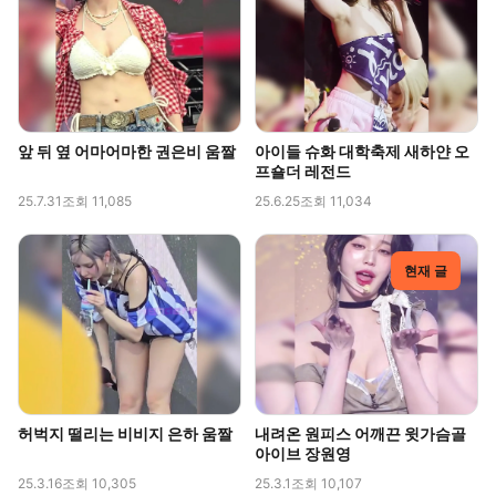
앞 뒤 옆 어마어마한 권은비 움짤
아이들 슈화 대학축제 새하얀 오
프숄더 레전드
25.7.31
조회 11,085
25.6.25
조회 11,034
허벅지 떨리는 비비지 은하 움짤
내려온 원피스 어깨끈 윗가슴골
아이브 장원영
25.3.16
조회 10,305
25.3.1
조회 10,107