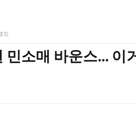
코드
흰 민소매 바운스… 이