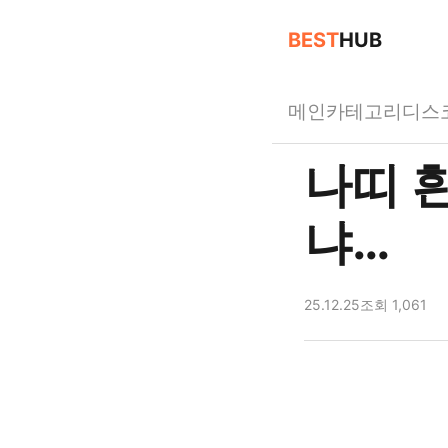
BEST
HUB
메인
카테고리
디스
나띠 
냐…
25.12.25
조회 1,061